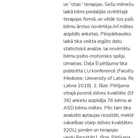
un “citas” terapijas. Sešu mēnešu
laikā bērni piedalījās izvēlētajā
terapijas formā, un vēlāk tos pašus
bērnu ārstus novērtēja.Arī mātes
aizpildīs anketas. Pēcpārbaudes
laikā tika veikta iegūto datu
statistiskā analīze, lai novērtētu
bērnu psiho-motorisko spēju
izmaiņas. Daļa šī pētījuma tika
publicēta LU konferencē (Faculty o
Medicine, University of Latvia, Riga
Latvia 2018). 2. fāze: Pētījuma
otrajā posmā dzīves kvalitāte (SF-
36) anketu aizpildīja 76 bērnu ar
ASD bērnu mātes. Pēc tam tika
analizēti aptaujas rezultāti, meklējo
sakarības starp dzīves kvalitātes
(QOL) jomām un terapijas
veidu.Rezultāti1. fāze: Pētījuma