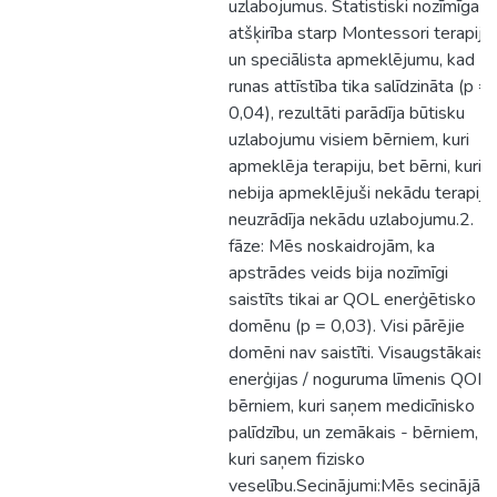
uzlabojumus. Statistiski nozīmīga
atšķirība starp Montessori terapiju
un speciālista apmeklējumu, kad
runas attīstība tika salīdzināta (p =
0,04), rezultāti parādīja būtisku
uzlabojumu visiem bērniem, kuri
apmeklēja terapiju, bet bērni, kuri
nebija apmeklējuši nekādu terapiju,
neuzrādīja nekādu uzlabojumu.2.
fāze: Mēs noskaidrojām, ka
apstrādes veids bija nozīmīgi
saistīts tikai ar QOL enerģētisko
domēnu (p = 0,03). Visi pārējie
domēni nav saistīti. Visaugstākais
enerģijas / noguruma līmenis QOL
bērniem, kuri saņem medicīnisko
palīdzību, un zemākais - bērniem,
kuri saņem fizisko
veselību.Secinājumi:Mēs secinājām