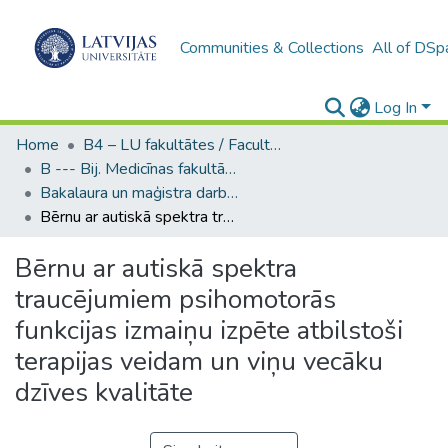
Communities & Collections
All of DSp
Log In
Home
B4 – LU fakultātes / Faculties of the UL
B --- Bij. Medicīnas fakultātes studentu noslēguma darbi / Faculty of Medicine - Graduate works
Bakalaura un maģistra darbi (MF) / Bachelor's and Master's theses
Bērnu ar autiskā spektra traucējumiem psihomotorās funkcijas izmaiņu izpēte atbilstoši terapijas veidam un viņu vecāku dzīves kvalitāte
Bērnu ar autiskā spektra
traucējumiem psihomotorās
funkcijas izmaiņu izpēte atbilstoši
terapijas veidam un viņu vecāku
dzīves kvalitāte