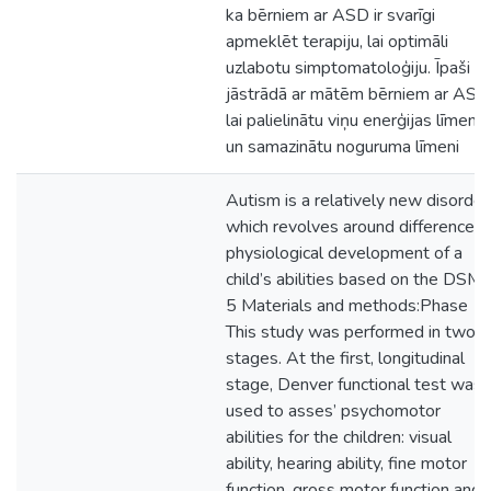
ka bērniem ar ASD ir svarīgi
apmeklēt terapiju, lai optimāli
uzlabotu simptomatoloģiju. Īpaši
jāstrādā ar mātēm bērniem ar ASD
lai palielinātu viņu enerģijas līmeni
un samazinātu noguruma līmeni
Autism is a relatively new disorder
which revolves around differences 
physiological development of a
child’s abilities based on the DSM-
5 Materials and methods:Phase 1:
This study was performed in two
stages. At the first, longitudinal
stage, Denver functional test was
used to asses’ psychomotor
abilities for the children: visual
ability, hearing ability, fine motor
function, gross motor function and