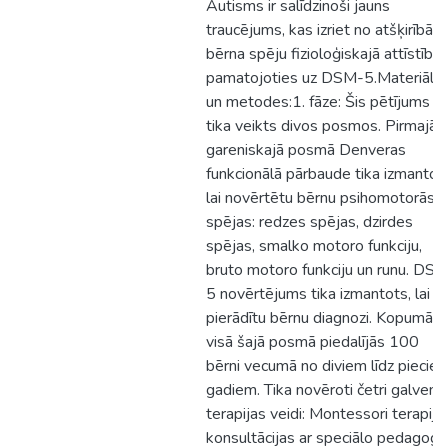
Autisms ir salīdzinoši jauns
traucējums, kas izriet no atšķirībām
bērna spēju fizioloģiskajā attīstībā,
pamatojoties uz DSM-5.Materiāli
un metodes:1. fāze: Šis pētījums
tika veikts divos posmos. Pirmajā
gareniskajā posmā Denveras
funkcionālā pārbaude tika izmantot
lai novērtētu bērnu psihomotorās
spējas: redzes spējas, dzirdes
spējas, smalko motoro funkciju,
bruto motoro funkciju un runu. DS
5 novērtējums tika izmantots, lai
pierādītu bērnu diagnozi. Kopumā
visā šajā posmā piedalījās 100
bērni vecumā no diviem līdz piecie
gadiem. Tika novēroti četri galveni
terapijas veidi: Montessori terapija,
konsultācijas ar speciālo pedagogu