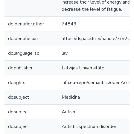
increase their level of energy and t
decrease the level of fatigue.
dc.identifier.other
74849
dc.identifier.uri
https://dspace.lu.lv/handle/7/520
dc.language.iso
lav
dc.publisher
Latvijas Universitāte
dc.rights
info:eu-repo/semantics/openAcces
dc.subject
Medicīna
dc.subject
Autism
dc.subject
Autistic spectrum disorder