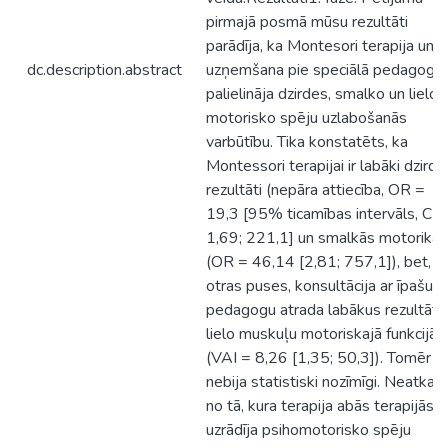
pirmajā posmā mūsu rezultāti
parādīja, ka Montesori terapija un
dc.description.abstract
uzņemšana pie speciālā pedagoga
palielināja dzirdes, smalko un lielo
motorisko spēju uzlabošanās
varbūtību. Tika konstatēts, ka
Montessori terapijai ir labāki dzirde
rezultāti (nepāra attiecība, OR =
19,3 [95% ticamības intervāls, CI
1,69; 221,1] un smalkās motorikas
(OR = 46,14 [2,81; 757,1]), bet, n
otras puses, konsultācija ar īpašu
pedagogu atrada labākus rezultātu
lielo muskuļu motoriskajā funkcijā
(VAI = 8,26 [1,35; 50,3]). Tomēr ti
nebija statistiski nozīmīgi. Neatkarī
no tā, kura terapija abās terapijās
uzrādīja psihomotorisko spēju