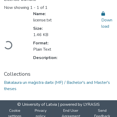
Now showing
1 - 1 of 1
Name:
license.txt
Down
load
Size:
1.46 KB
Format:
Loading...
Plain Text
Description:
Collections
Bakalaura un maģistra darbi (MF) / Bachelor's and Master's
theses
© University of Latvia |
powered by LYRASIS
Cookie
Privacy
End User
Send
settings
policy
Agreement
Feedback