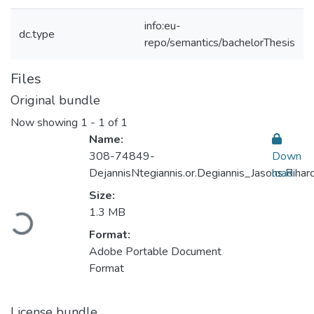
info:eu-
dc.type
repo/semantics/bachelorThesis
Files
Original bundle
Now showing
1 - 1 of 1
Name:
308-74849-
Down
DejannisNtegiannis.or.Degiannis_Jasons.Rihar
load
Size:
1.3 MB
Loading...
Format:
Adobe Portable Document
Format
License bundle