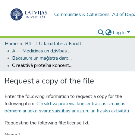
Communities & Collections
All of DSp
Log In
Home
B4 – LU fakultātes / Faculties of the UL
A -- Medicīnas un dzīvības zinātņu fakultāte / Faculty of Medicine and Life Sciences
Bakalaura un maģistra darbi (MDZF) / Bachelor's and Master's theses
C reaktīvā proteīna koncentrācijas izmaiņas bērniem ar lieko svaru: saistības ar uzturu un fizisko aktivitāti
Request a copy of the file
Enter the following information to request a copy for the
following item:
C reaktīvā proteīna koncentrācijas izmaiņas
bērniem ar lieko svaru: saistības ar uzturu un fizisko aktivitāti
Requesting the following file: license.txt