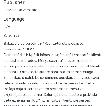
Publisher
Latvijas Universitāte
Language
N/A
Abstract
Bakalaura darba tēma ir “Klientu/tūristu piesaiste
restorānam “KID*”.
Darba mērķis ir izpētīt kādas ir uzņēmumā izmantotās klientu
piesaistes metodes. Mērķa sasniegšanai, pirmajā daļā
autore pēta kādas mārketinga metodes var izmantot klientu
piesaistē. Otrajā daļā autore apraksta kā ar mārketinga
komunikāciju palīdzību uzņēmums popularizē un veido savu
tēlu un zīmolu, skaidro to nozīmi klientu piesasitē. Darba
trešajā daļā autore raksturo restorāna biznesu kā
uzņēmējdarbības formu. Ceturtajā nodaļā autore praktiski
pēta uzņēmumā „KID*” izmantotos klientu piesaistes
paņēmienus. Piektajā nodaļā autore analizē potenciālo