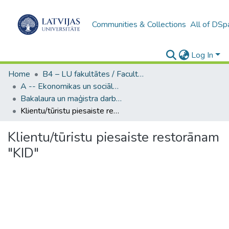
Communities & Collections
All of DSp
Log In
Home
B4 – LU fakultātes / Faculties of the UL
A -- Ekonomikas un sociālo zinātņu fakultāte / Faculty of Economics and Social Sciences
Bakalaura un maģistra darbi (ESZF) / Bachelor's and Master's theses
Klientu/tūristu piesaiste restorānam "KID"
Klientu/tūristu piesaiste restorānam
"KID"