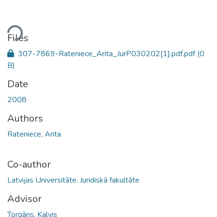
oading...
Files
307-7869-Rateniece_Arita_JurP030202[1].pdf.pdf
(0
B)
Date
2008
Authors
Rateniece, Arita
Co-author
Latvijas Universitāte. Juridiskā fakultāte
Advisor
Torgāns, Kalvis