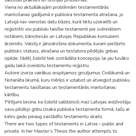
Viena no aktuālākajām problēmām testamentārās
mantošanas gadījumā ir publiska testamenta atrašana, jo
Latvijā nav vienotas datu bāzes, kurā tiktu uzskaitīti un
reģistrēti visi publiski taisītie testamenti pie zvērinātiem
notāriem, bāriņtiesās un Latvijas Republikas konsuliem
ārzemēs. Valstij ir jānodrošina dokumenta, kuram piešķirts
publisks statuss, atrašana un testatora pēdējās gribas
izpilde, tādēļ šobrīd tiek izstrādāta koncepcija, lai jau tuvāko
gadu laikā izveidotu testamentu reģistru.
Autore izvirza vairākus iespējamos grozījumus Civillikumā un
Notariāta likumā, kuru mērķis ir uzlabot un atvieglot publisku
testamentu taisīšanas un testamentārās mantošanas
kārtību.
Pētījumi liecina, ka šobrīd salīdzinoši maz Latvijas iedzīvotāju
savu pēdējo gribu izsaka publiska testamenta formā, taču ar
katru gadu pieaug sastādīto testamentu skaits.
There are two types of testaments in Latvia – public and
private. In her Master’s Thesis the author attempts to