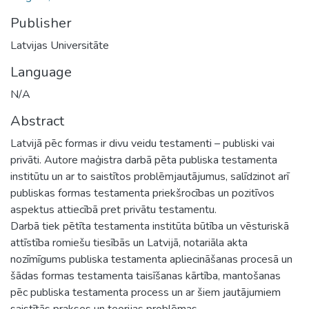
Publisher
Latvijas Universitāte
Language
N/A
Abstract
Latvijā pēc formas ir divu veidu testamenti – publiski vai
privāti. Autore maģistra darbā pēta publiska testamenta
institūtu un ar to saistītos problēmjautājumus, salīdzinot arī
publiskas formas testamenta priekšrocības un pozitīvos
aspektus attiecībā pret privātu testamentu.
Darbā tiek pētīta testamenta institūta būtība un vēsturiskā
attīstība romiešu tiesībās un Latvijā, notariāla akta
nozīmīgums publiska testamenta apliecināšanas procesā un
šādas formas testamenta taisīšanas kārtība, mantošanas
pēc publiska testamenta process un ar šiem jautājumiem
saistītās prakses un teorijas problēmas.