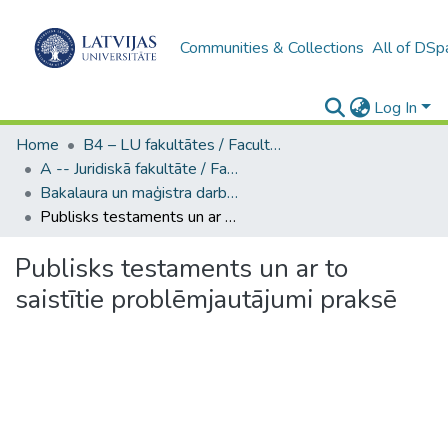
Communities & Collections
All of DSp
Log In
Home
B4 – LU fakultātes / Faculties of the UL
A -- Juridiskā fakultāte / Faculty of Law
Bakalaura un maģistra darbi (JF) / Bachelor's and Master's theses
Publisks testaments un ar to saistītie problēmjautājumi praksē
Publisks testaments un ar to
saistītie problēmjautājumi praksē