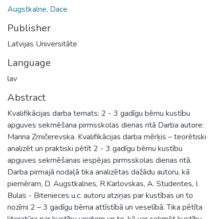
Augstkalne, Dace
Publisher
Latvijas Universitāte
Language
lav
Abstract
Kvalifikācijas darba temats: 2 - 3 gadīgu bērnu kustību
apguves sekmēšana pirmsskolas dienas ritā Darba autore:
Marina Zmičerevska. Kvalifikācijas darba mērķis – teorētiski
analizēt un praktiski pētīt 2 - 3 gadīgu bērnu kustību
apguves sekmēšanas iespējas pirmsskolas dienas ritā.
Darba pirmajā nodaļā tika analizētas dažādu autoru, kā
piemēram, D. Augstkalnes, R.Karlovskas, A. Studentes, I.
Bulas - Bitenieces u.c. autoru atziņas par kustības un to
nozīmi 2 – 3 gadīgu bērna attīstībā un veselībā. Tika pētīta
literatūra par kustību veidiem un to, kā var sekmēt kustību