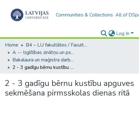
Communities & Collections
All of DSp
Log In
Home
B4 – LU fakultātes / Faculties of the UL
A -- Izglītības zinātņu un psiholoģijas fakultāte / Faculty of Education Sciences and Psychology
Bakalaura un maģistra darbi (PPMF) / Bachelor's and Master's theses
2 - 3 gadīgu bērnu kustību apguves sekmēšana pirmsskolas dienas ritā
2 - 3 gadīgu bērnu kustību apguves
sekmēšana pirmsskolas dienas ritā