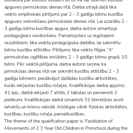
apguves pirmsskolas dienas ritā. Darba otrajā daļā tika
veikts empīriskais pētījums par 2 - 3 gadīgu bērnu kustību
apguves sekmēšanu pirmsskolas dienas ritā. Lai uzzinātu 2 -
3 gadīgu bērnu kustības apguvi, darba autore izmantoja
pedagoģisko novērošanu. Pamatojoties uz iegūtajiem
rezultātiem, tika veikta pedagoģiska darbība, lai sekmētu
bērnu kustību attīstību. Pētījums tika veikts Rīgas “X”
pirmsskolas izglītības iestādes 2 - 3 gadīgo bērnu grupā, 10
bērni. Pēc veiktā pētījuma, darba autore secina, ka
pirmskolas dienas ritā var sekmēt kustību attīstību 2 - 3
gadīgu bērniem, piedāvājot dažādas kustību aktivitātes,
kurās iekļautas kustību rotaļas. Kvalifikācijas darba apjoms:
41 lpp., darbā iekļauti 7 attēli, 2 tabulas un pievienoti 2
pielikumi. Kvalifikācijas darbā izmantoti 32 literatūras avoti
latviešu un krievu valodā. Atslēgas vārdi: fiziskas aktivitātes,
kustības, kustību rotaļa, pamatkustības.
The theme of the qualification paper is ‘Facilitation of
Movements of 2 3 Year Old Children in Preschool during the