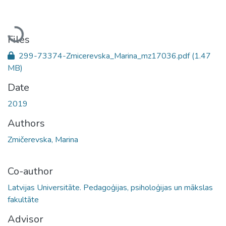
Loading...
Files
299-73374-Zmicerevska_Marina_mz17036.pdf
(1.47
MB)
Date
2019
Authors
Zmičerevska, Marina
Co-author
Latvijas Universitāte. Pedagoģijas, psiholoģijas un mākslas
fakultāte
Advisor