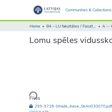
Communities & Collections
Home
B4 – LU fakultātes / Faculties of the UL
Lomu spēles vidussko
Loading...
Files
299-9718-Strade_Inese_SkAn030070.pdf