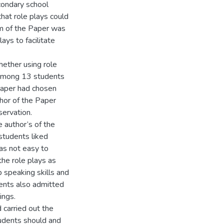
condary school
hat role plays could
im of the Paper was
lays to facilitate
hether using role
t among 13 students
 Paper had chosen
thor of the Paper
ervation.
 author’s of the
students liked
was not easy to
he role plays as
p speaking skills and
ents also admitted
ings.
 carried out the
tudents should and