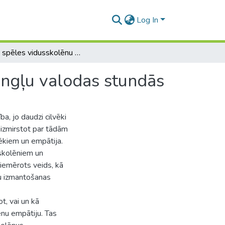
Log In
Lomu spēles vidusskolēnu empātijas veicināšanai angļu valodas stundās
angļu valodas stundās
a, jo daudzi cilvēki
aizmirstot par tādām
vēkiem un empātija.
 skolēniem un
iemērots veids, kā
ļu izmantošanas
t, vai un kā
nu empātiju. Tas