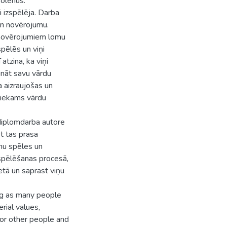
kolēnus.
 izspēlēja. Darba
un novērojumu.
 novērojumiem lomu
spēlēs un viņi
 atzina, ka viņi
tināt savu vārdu
a aizraujošas un
etiekams vārdu
 diplomdarba autore
et tas prasa
omu spēles un
zspēlēšanas procesā,
ietā un saprast viņu
g as many people
rial values,
for other people and