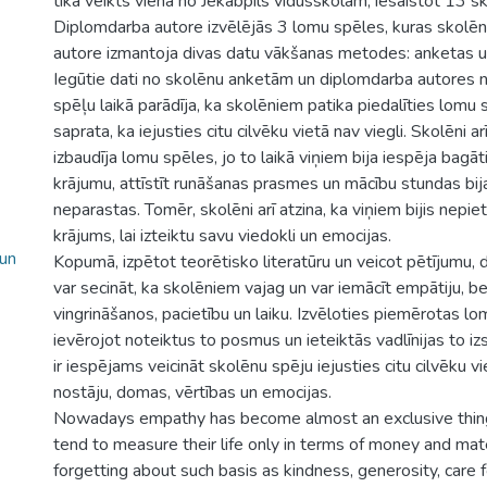
tika veikts vienā no Jēkabpils vidusskolām, iesaistot 13 s
Diplomdarba autore izvēlējās 3 lomu spēles, kuras skolēni
autore izmantoja divas datu vākšanas metodes: anketas 
Iegūtie dati no skolēnu anketām un diplomdarba autores
spēļu laikā parādīja, ka skolēniem patika piedalīties lomu 
saprata, ka iejusties citu cilvēku vietā nav viegli. Skolēni arī
izbaudīja lomu spēles, jo to laikā viņiem bija iespēja bagā
krājumu, attīstīt runāšanas prasmes un mācību stundas bij
neparastas. Tomēr, skolēni arī atzina, ka viņiem bijis nepi
krājums, lai izteiktu savu viedokli un emocijas.
 un
Kopumā, izpētot teorētisko literatūru un veicot pētījumu,
var secināt, ka skolēniem vajag un var iemācīt empātiju, b
vingrināšanos, pacietību un laiku. Izvēloties piemērotas l
ievērojot noteiktus to posmus un ieteiktās vadlīnijas to i
ir iespējams veicināt skolēnu spēju iejusties citu cilvēku v
nostāju, domas, vērtības un emocijas.
Nowadays empathy has become almost an exclusive thin
tend to measure their life only in terms of money and mate
forgetting about such basis as kindness, generosity, care 