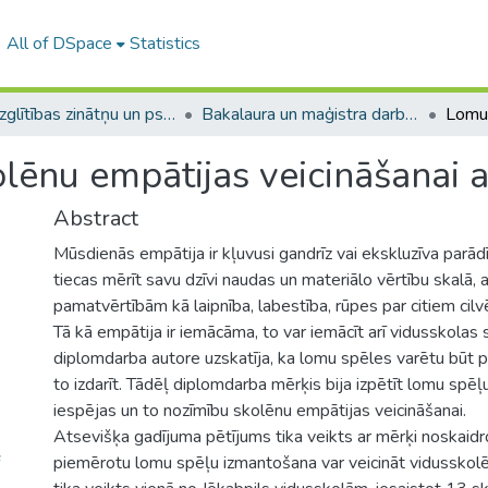
All of DSpace
Statistics
A -- Izglītības zinātņu un psiholoģijas fakultāte / Faculty of Education Sciences and Psychology
Bakalaura un maģistra darbi (PPMF) / Bachelor's and Master's theses
lēnu empātijas veicināšanai 
Abstract
Mūsdienās empātija ir kļuvusi gandrīz vai ekskluzīva parādīb
tiecas mērīt savu dzīvi naudas un materiālo vērtību skalā, 
pamatvērtībām kā laipnība, labestība, rūpes par citiem cil
Tā kā empātija ir iemācāma, to var iemācīt arī vidusskolas
diplomdarba autore uzskatīja, ka lomu spēles varētu būt p
to izdarīt. Tādēļ diplomdarba mērķis bija izpētīt lomu spē
iespējas un to nozīmību skolēnu empātijas veicināšanai.
Atsevišķa gadījuma pētījums tika veikts ar mērķi noskaidro
piemērotu lomu spēļu izmantošana var veicināt vidusskolē