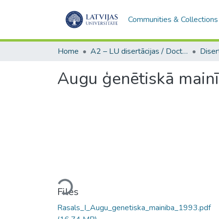
Communities & Collections
Home
A2 – LU disertācijas / Doctoral theses UL
Augu ģenētiskā mainī
Loading...
Files
Rasals_I_Augu_genetiska_mainiba_1993.pdf