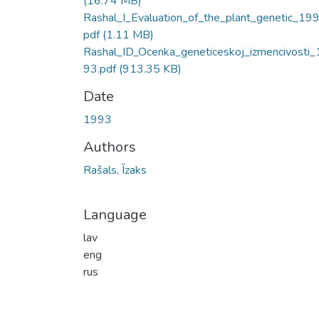
(16.74 MB)
Rashal_I_Evaluation_of_the_plant_genetic_199
pdf
(1.11 MB)
Rashal_ID_Ocenka_geneticeskoj_izmencivosti_
93.pdf
(913.35 KB)
Date
1993
Authors
Rašals, Īzaks
Language
lav
eng
rus