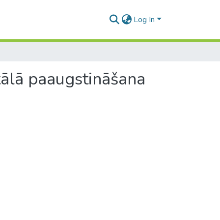
Log In
tālā paaugstināšana