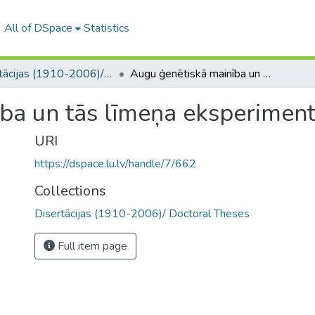
All of DSpace
Statistics
Disertācijas (1910-2006)/ Doctoral Theses
Augu ģenētiskā mainība un tās līmeņa eksperimentālā paaugstināšana
ba un tās līmeņa eksperimen
URI
https://dspace.lu.lv/handle/7/662
Collections
Disertācijas (1910-2006)/ Doctoral Theses
Full item page