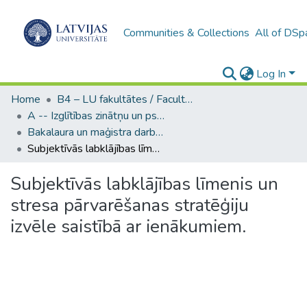
Communities & Collections
All of DSp
Log In
Home
B4 – LU fakultātes / Faculties of the UL
A -- Izglītības zinātņu un psiholoģijas fakultāte / Faculty of Education Sciences and Psychology
Bakalaura un maģistra darbi (PPMF) / Bachelor's and Master's theses
Subjektīvās labklājības līmenis un stresa pārvarēšanas stratēģiju izvēle saistībā ar ienākumiem.
Subjektīvās labklājības līmenis un
stresa pārvarēšanas stratēģiju
izvēle saistībā ar ienākumiem.