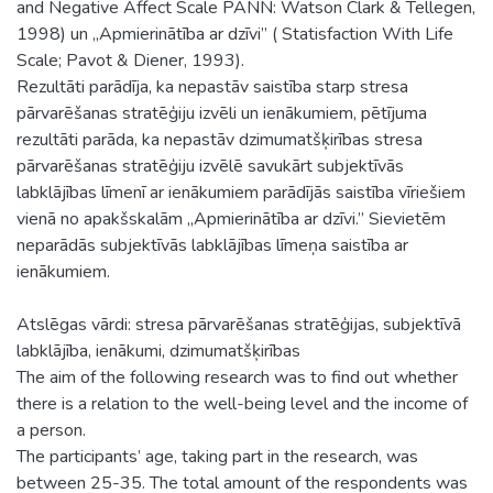
and Negative Affect Scale PANN: Watson Clark & Tellegen,
1998) un „Apmierinātība ar dzīvi” ( Statisfaction With Life
Scale; Pavot & Diener, 1993).
Rezultāti parādīja, ka nepastāv saistība starp stresa
pārvarēšanas stratēģiju izvēli un ienākumiem, pētījuma
rezultāti parāda, ka nepastāv dzimumatšķirības stresa
pārvarēšanas stratēģiju izvēlē savukārt subjektīvās
labklājības līmenī ar ienākumiem parādījās saistība vīriešiem
vienā no apakšskalām „Apmierinātība ar dzīvi.” Sievietēm
neparādās subjektīvās labklājības līmeņa saistība ar
ienākumiem.
Atslēgas vārdi: stresa pārvarēšanas stratēģijas, subjektīvā
labklājība, ienākumi, dzimumatšķirības
The aim of the following research was to find out whether
there is a relation to the well-being level and the income of
a person.
The participants’ age, taking part in the research, was
between 25-35. The total amount of the respondents was