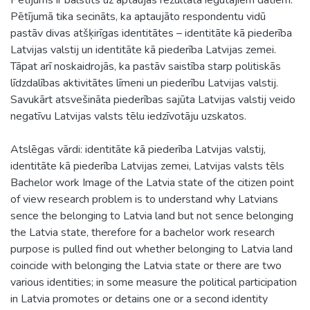
Pētījumā tika secināts, ka aptaujāto respondentu vidū
pastāv divas atšķirīgas identitātes – identitāte kā piederība
Latvijas valstij un identitāte kā piederība Latvijas zemei.
Tāpat arī noskaidrojās, ka pastāv saistība starp politiskās
līdzdalības aktivitātes līmeni un piederību Latvijas valstij.
Savukārt atsvešināta piederības sajūta Latvijas valstij veido
negatīvu Latvijas valsts tēlu iedzīvotāju uzskatos.
Atslēgas vārdi: identitāte kā piederība Latvijas valstij,
identitāte kā piederība Latvijas zemei, Latvijas valsts tēls
Bachelor work Image of the Latvia state of the citizen point
of view research problem is to understand why Latvians
sence the belonging to Latvia land but not sence belonging
the Latvia state, therefore for a bachelor work research
purpose is pulled find out whether belonging to Latvia land
coincide with belonging the Latvia state or there are two
various identities; in some measure the political participation
in Latvia promotes or detains one or a second identity