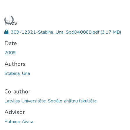
Loading...
Files
309-12321-Stabina_Una_Soci040060.pdf
(3.17 MB)
Date
2009
Authors
Stabiņa, Una
Co-author
Latvijas Universitāte. Sociālo zinātņu fakultāte
Advisor
Putniņa, Aivita