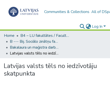
Communities & Collections
All of DSp
Log In
Home
B4 – LU fakultātes / Faculties of the UL
B --- Bij. Sociālo zinātņu fakultātes noslēguma darbi / Faculty of Social Sciences - Graduate works
Bakalaura un maģistra darbi (SZF) / Bachelor's and Master's theses
Latvijas valsts tēls no iedzīvotāju skatpunkta
Latvijas valsts tēls no iedzīvotāju
skatpunkta