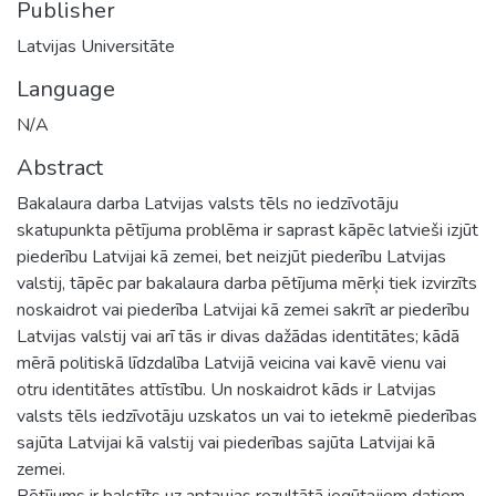
Publisher
Latvijas Universitāte
Language
N/A
Abstract
Bakalaura darba Latvijas valsts tēls no iedzīvotāju
skatupunkta pētījuma problēma ir saprast kāpēc latvieši izjūt
piederību Latvijai kā zemei, bet neizjūt piederību Latvijas
valstij, tāpēc par bakalaura darba pētījuma mērķi tiek izvirzīts
noskaidrot vai piederība Latvijai kā zemei sakrīt ar piederību
Latvijas valstij vai arī tās ir divas dažādas identitātes; kādā
mērā politiskā līdzdalība Latvijā veicina vai kavē vienu vai
otru identitātes attīstību. Un noskaidrot kāds ir Latvijas
valsts tēls iedzīvotāju uzskatos un vai to ietekmē piederības
sajūta Latvijai kā valstij vai piederības sajūta Latvijai kā
zemei.
Pētījums ir balstīts uz aptaujas rezultātā iegūtajiem datiem.