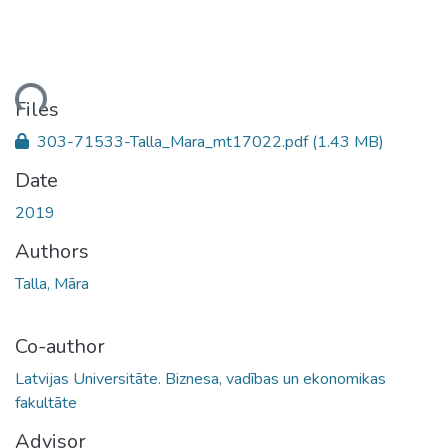
ading...
Files
303-71533-Talla_Mara_mt17022.pdf
(1.43 MB)
Date
2019
Authors
Talla, Māra
Co-author
Latvijas Universitāte. Biznesa, vadības un ekonomikas
fakultāte
Advisor