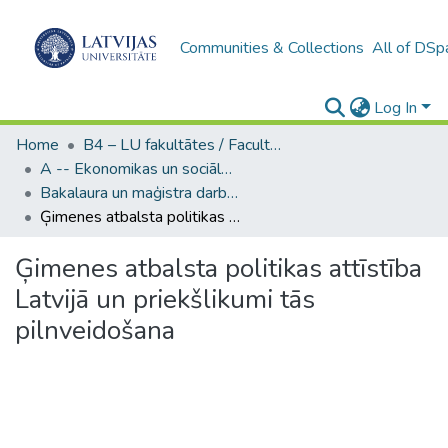
Communities & Collections
All of DSp
Log In
Home
B4 – LU fakultātes / Faculties of the UL
A -- Ekonomikas un sociālo zinātņu fakultāte / Faculty of Economics and Social Sciences
Bakalaura un maģistra darbi (ESZF) / Bachelor's and Master's theses
Ģimenes atbalsta politikas attīstība Latvijā un priekšlikumi tās pilnveidošana
Ģimenes atbalsta politikas attīstība
Latvijā un priekšlikumi tās
pilnveidošana