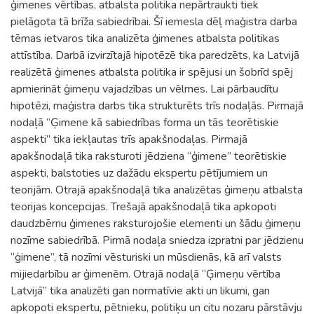
ģimenes vērtības, atbalsta politika nepārtraukti tiek
pielāgota tā brīža sabiedrībai. Šī iemesla dēļ maģistra darba
tēmas ietvaros tika analizēta ģimenes atbalsta politikas
attīstība. Darbā izvirzītajā hipotēzē tika paredzēts, ka Latvijā
realizētā ģimenes atbalsta politika ir spējusi un šobrīd spēj
apmierināt ģimeņu vajadzības un vēlmes. Lai pārbaudītu
hipotēzi, maģistra darbs tika strukturēts trīs nodaļās. Pirmajā
nodaļā “Ģimene kā sabiedrības forma un tās teorētiskie
aspekti” tika iekļautas trīs apakšnodaļas. Pirmajā
apakšnodaļā tika raksturoti jēdziena “ģimene” teorētiskie
aspekti, balstoties uz dažādu ekspertu pētījumiem un
teorijām. Otrajā apakšnodaļā tika analizētas ģimeņu atbalsta
teorijas koncepcijas. Trešajā apakšnodaļā tika apkopoti
daudzbērnu ģimenes raksturojošie elementi un šādu ģimeņu
nozīme sabiedrībā. Pirmā nodaļa sniedza izpratni par jēdzienu
“ģimene”, tā nozīmi vēsturiski un mūsdienās, kā arī valsts
mijiedarbību ar ģimenēm. Otrajā nodaļā “Ģimeņu vērtība
Latvijā” tika analizēti gan normatīvie akti un likumi, gan
apkopoti ekspertu, pētnieku, politiķu un citu nozaru pārstāvju