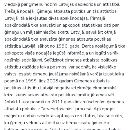
viedokļi par ģimeņu nozīmi Latvijas sabiedrībā un attīstībā.
Trešajā nodaļā “Ģimeņu atbalsta politika un tās attīstība
Latvijā” tika iekļautas divas apakšnodaļas. Pirmajā
apakšnodaļā tika analizēti un apkopoti statistikas dati par
ģimeņu un mājsaimniecību skaitu Latvijā, savukārt otrajā
apakšnodaļā tika analizēta ģimenes atbalsta politikas
attīstība Latvijā, sākot no 1990. gada. Darba noslēgumā tika
apkopota visās nodaļās iegūtā informācija un iegūti vairāki
nozīmīgi secinājumi. Salīdzinot ģimenes atbalsta politikas
attīstību dažādos laika posmos, var secināt, ka vislielāko
valsts iesaisti ģimeņu jautājumu risināšanā varēja izjust laika
posmā no 1999. līdz 2008.gadam Ģimenes atbalsta
politikas attīstību Latvijā negatīvi ietekmēja ekonomiskā
krīze, kuras sekas atbalsta politikas jomā ir jūtamas vēl
šobrīd. Laika posmā no 2011.gada līdz mūsdienām ģimenes
atbalsta politika ir “atveseļošanās” procesā. Apkopojot
maģistra darbā izveidotās aptaujas rezultātus, tika secināts,
ka ģimeņu vēlmes attiecībā uz bērnu skaitu ģimenē ir
lielākas nekā iespējas. Valsts realizētajai ģimenes atbalsta