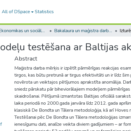
All of DSpace
Statistics
A -- Ekonomikas un sociālo zinātņu fakultāte / Faculty of Economics and Social Sciences
Bakalaura un maģistra darbi (ESZF) / Bachelor's and Master's theses
odeļu testēšana ar Baltijas ak
Abstract
Maģistra darba mērķis ir izpētīt pārmērīgas reakcijas esamī
tirgos, kas būtu pretrunā ar tirgus efektivitāti un ir līdz ši
novērota un veiktajos pētījumos aprakstīta anomālija. Dar
sniedz pārskatu pār biheviorālajiem modeļiem pārmērīgas
skaidrošanai. Pētījumā izmantotas Baltijas oficiālā saraksta
laika periodā no 2000.gada janvāra līdz 2012. gada aprīlim
klasiskā De Bondta un Tālera metodoloģija, kā arī Hoves 
Testēšanai pēc De Bondta un Tālera metodoloģijas izman
f
ienesīgumu dati, analīze veikta diviem gadījumiem – ar for