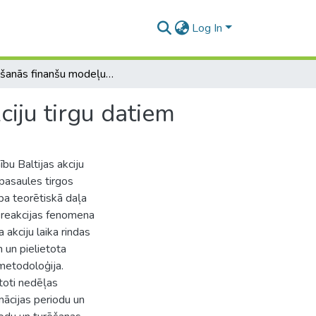
Log In
Izturēšanās finanšu modeļu testēšana ar Baltijas akciju tirgu datiem
ciju tirgu datiem
bu Baltijas akciju
m pasaules tirgos
ba teorētiskā daļa
 reakcijas fenomena
 akciju laika rindas
 un pielietota
metodoloģija.
toti nedēļas
mācijas periodu un