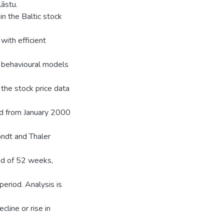
lāstu.
n the Baltic stock
with efficient
f behavioural models
 the stock price data
iod from January 2000
ondt and Thaler
od of 52 weeks,
eriod. Analysis is
ine or rise in