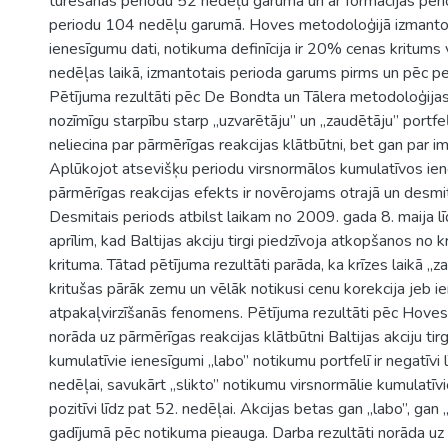
turēšanas periodu 52 nedēļu garumā un ar formācijas per
periodu 104 nedēļu garumā. Hoves metodoloģijā izmanto
ienesīgumu dati, notikuma definīcija ir 20% cenas kritums
nedēļas laikā, izmantotais perioda garums pirms un pēc pe
Pētījuma rezultāti pēc De Bondta un Tālera metodoloģijas a
nozīmīgu starpību starp „uzvarētāju” un „zaudētāju” portfe
neliecina par pārmērīgas reakcijas klātbūtni, bet gan par i
Aplūkojot atsevišķu periodu virsnormālos kumulatīvos ie
pārmērīgas reakcijas efekts ir novērojams otrajā un desmi
Desmitais periods atbilst laikam no 2009. gada 8. maija l
aprīlim, kad Baltijas akciju tirgi piedzīvoja atkopšanos no k
krituma. Tātad pētījuma rezultāti parāda, ka krīzes laikā „
kritušas pārāk zemu un vēlāk notikusi cenu korekcija jeb 
atpakaļvirzīšanās fenomens. Pētījuma rezultāti pēc Hove
norāda uz pārmērīgas reakcijas klātbūtni Baltijas akciju tir
kumulatīvie ienesīgumi „labo” notikumu portfelī ir negatīvi 
nedēļai, savukārt „slikto” notikumu virsnormālie kumulatīvi
pozitīvi līdz pat 52. nedēļai. Akcijas betas gan „labo”, gan 
gadījumā pēc notikuma pieauga. Darba rezultāti norāda uz B