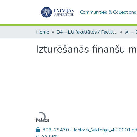
Communities & Collections
Home
B4 – LU fakultātes / Faculties of the UL
Izturēšanās finanšu m
Loading...
Files
303-29430-Hohlova_Viktorija_vh10001.pd