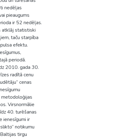
iodu un turēšanas
ti nedēļas
 vai pieaugums
rioda ir 52 nedēļas.
tklāj statistiski
ļiem, taču starpība
mpulsa efektu.
nesīgumus,
tajā periodā.
īdz 2010. gada 30.
rīzes radītā cenu
zaudētāju” cenas
ienesīgumu
s metodoloģijas
gos. Virsnormālie
līdz 40. turēšanas
e ienesīgumi ir
„slikto” notikumu
altijas tirgu