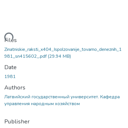
Loading...
Files
Zinatniskie_raksti_x404_Ispolzovanije_tovarno_deneznih_1
981_sn415602_.pdf
(29.94 MB)
Date
1981
Authors
Латвийский государственный университет. Кафедра
управления народным хозяйством
Publisher