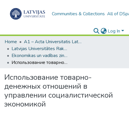
Communities & Collections
All of DSp
Log In
Home
A1 – Acta Universitatis Latviensis / Universitātes raksti / Scientific papers
Latvijas Universitātes Raksti (1949– )
Ekonomikas un vadības zinātnes
Использование товарно-денежных отношений в управлении социалистической экономикой
Использование товарно-
денежных отношений в
управлении социалистической
экономикой