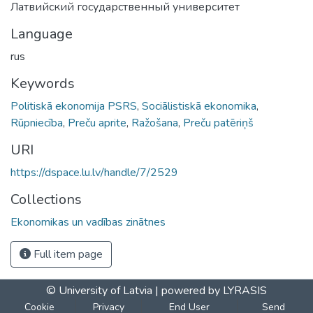
Латвийский государственный университет
Language
rus
Keywords
Politiskā ekonomija PSRS
,
Sociālistiskā ekonomika
,
Rūpniecība
,
Preču aprite
,
Ražošana
,
Preču patēriņš
URI
https://dspace.lu.lv/handle/7/2529
Collections
Ekonomikas un vadības zinātnes
Full item page
© University of Latvia |
powered by LYRASIS
Cookie
Privacy
End User
Send