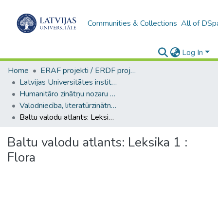
Communities & Collections
All of DSp
Log In
Home
ERAF projekti / ERDF projects
Latvijas Universitātes institucionālās kapacitātes attīstība
Humanitāro zinātņu nozaru galvenās publikācijas
Valodniecība, literatūrzinātne un mākslas zinātnes / Languages and literature. Arts
Baltu valodu atlants: Leksika 1 : Flora
Baltu valodu atlants: Leksika 1 :
Flora