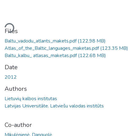
ding...
Files
Baltu_vadodu_atlants_makets.pdf
(122.98 MB)
Atlas_of_the_Baltic_languages_maketas.pdf
(123.35 MB)
Baltu_kalbu_ atlasas_maketas.pdf
(122.68 MB)
Date
2012
Authors
Lietuvių kalbos institutas
Latvijas Universitāte. Latviešu valodas institūts
Co-author
Mikulėnienė, Danguolė