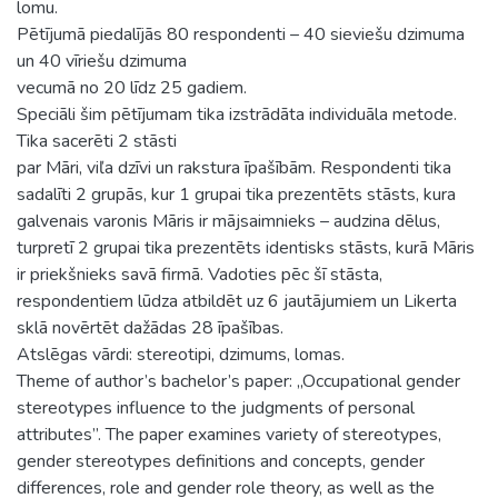
lomu.
Pētījumā piedalījās 80 respondenti – 40 sieviešu dzimuma
un 40 vīriešu dzimuma
vecumā no 20 līdz 25 gadiem.
Speciāli šim pētījumam tika izstrādāta individuāla metode.
Tika sacerēti 2 stāsti
par Māri, viľa dzīvi un rakstura īpašībām. Respondenti tika
sadalīti 2 grupās, kur 1 grupai tika prezentēts stāsts, kura
galvenais varonis Māris ir mājsaimnieks – audzina dēlus,
turpretī 2 grupai tika prezentēts identisks stāsts, kurā Māris
ir priekšnieks savā firmā. Vadoties pēc šī stāsta,
respondentiem lūdza atbildēt uz 6 jautājumiem un Likerta
sklā novērtēt dažādas 28 īpašības.
Atslēgas vārdi: stereotipi, dzimums, lomas.
Theme of author’s bachelor’s paper: „Occupational gender
stereotypes influence to the judgments of personal
attributes”. The paper examines variety of stereotypes,
gender stereotypes definitions and concepts, gender
differences, role and gender role theory, as well as the