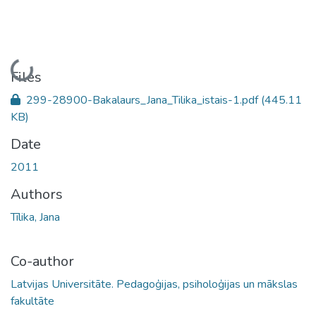
Loading...
Files
299-28900-Bakalaurs_Jana_Tilika_istais-1.pdf
(445.11
KB)
Date
2011
Authors
Tīlika, Jana
Co-author
Latvijas Universitāte. Pedagoģijas, psiholoģijas un mākslas
fakultāte