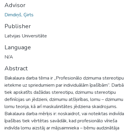
Advisor
Dimdiņš, Ģirts
Publisher
Latvijas Universitāte
Language
N/A
Abstract
Bakalaura darba tēma ir „Profesionālo dzimuma stereotipu
ietekme uz spriedumiem par individuālām īpašībām”. Darbā
tiek apskatīts dažādas stereotipu, dzimumu stereotipu
definīcijas un jēdzieni, dzimumu atšķirības, lomu – dzimumu
lomu teorija, kā arī maskulinitātes jēdziena skaidrojums.
Bakalaura darba mērķis ir: noskaidrot, vai noteiktas indivīda
īpašības tiek vērtētas savādāk, kad profesionālo vīrieša
indivīda lomu aizstāj ar mājsaimnieka – bērnu audzinātāja