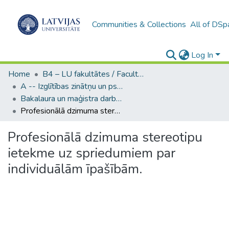
Communities & Collections
All of DSp
Log In
Home
B4 – LU fakultātes / Faculties of the UL
A -- Izglītības zinātņu un psiholoģijas fakultāte / Faculty of Education Sciences and Psychology
Bakalaura un maģistra darbi (PPMF) / Bachelor's and Master's theses
Profesionālā dzimuma stereotipu ietekme uz spriedumiem par individuālām īpašībām.
Profesionālā dzimuma stereotipu
ietekme uz spriedumiem par
individuālām īpašībām.