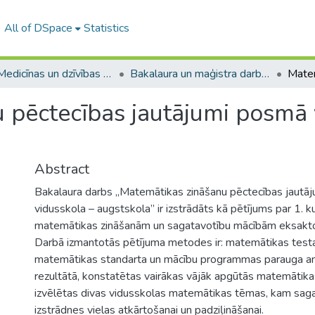
All of DSpace
Statistics
A -- Medicīnas un dzīvības zinātņu fakultāte / Faculty of Medicine and Life Sciences
Bakalaura un maģistra darbi (MDZF) / Bachelor's and Master's theses
 pēctecības jautājumi posmā 
Abstract
Bakalaura darbs „Matemātikas zināšanu pēctecības jautā
vidusskola – augstskola” ir izstrādāts kā pētījums par 1. 
matemātikas zināšanām un sagatavotību mācībām eksakto
Darbā izmantotās pētījuma metodes ir: matemātikas testa 
matemātikas standarta un mācību programmas parauga ana
rezultātā, konstatētas vairākas vājāk apgūtās matemātik
izvēlētas divas vidusskolas matemātikas tēmas, kam sag
izstrādnes vielas atkārtošanai un padziļināšanai.