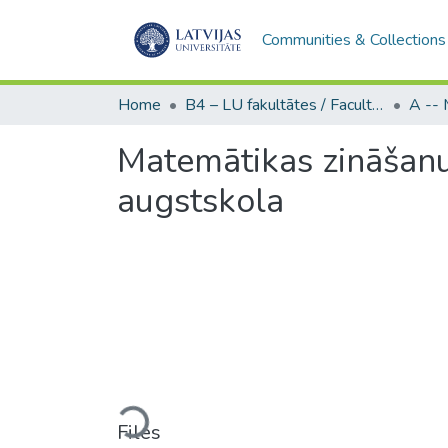
Communities & Collections
Home
B4 – LU fakultātes / Faculties of the UL
Matemātikas zināšanu
augstskola
Loading...
Files