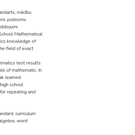
andarts, mācību
mi, polinomu
nādojumi.
 School Mathematical
tics knowledge of
he field of exact
matics test results
le of mathematic. In
ak learned
high school
for repeating and
ndard, curriculum
algebra, word