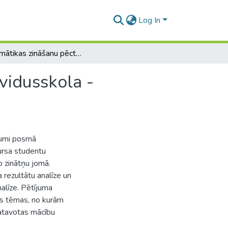
Log In
Matemātikas zināšanu pēctecības jautājumi posmā vidusskola - augstskola
vidusskola -
jumi posmā
kursa studentu
 zinātņu jomā.
rezultātu analīze un
līze. Pētījuma
as tēmas, no kurām
atavotas mācību