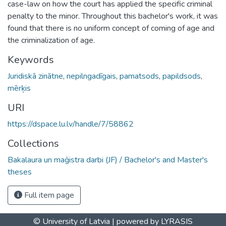
case-law on how the court has applied the specific criminal
penalty to the minor. Throughout this bachelor's work, it was
found that there is no uniform concept of coming of age and
the criminalization of age.
Keywords
Juridiskā zinātne
,
nepilngadīgais
,
pamatsods
,
papildsods
,
mērķis
URI
https://dspace.lu.lv/handle/7/58862
Collections
Bakalaura un maģistra darbi (JF) / Bachelor's and Master's
theses
Full item page
© University of Latvia |
powered by LYRASIS