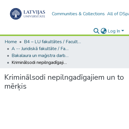
Communities & Collections
All of DSp
Log In
Home
B4 – LU fakultātes / Faculties of the UL
A -- Juridiskā fakultāte / Faculty of Law
Bakalaura un maģistra darbi (JF) / Bachelor's and Master's theses
Kriminālsodi nepilngadīgajiem un to mērķis
Kriminālsodi nepilngadīgajiem un to
mērķis