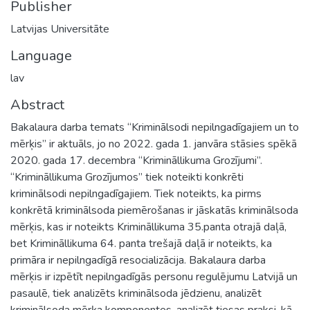
Publisher
Latvijas Universitāte
Language
lav
Abstract
Bakalaura darba temats “Kriminālsodi nepilngadīgajiem un to
mērķis’’ ir aktuāls, jo no 2022. gada 1. janvāra stāsies spēkā
2020. gada 17. decembra “Krimināllikuma Grozījumi’’.
“Krimināllikuma Grozījumos” tiek noteikti konkrēti
kriminālsodi nepilngadīgajiem. Tiek noteikts, ka pirms
konkrētā kriminālsoda piemērošanas ir jāskatās kriminālsoda
mērķis, kas ir noteikts Krimināllikuma 35.panta otrajā daļā,
bet Krimināllikuma 64. panta trešajā daļā ir noteikts, ka
primāra ir nepilngadīgā resocializācija. Bakalaura darba
mērķis ir izpētīt nepilngadīgās personu regulējumu Latvijā un
pasaulē, tiek analizēts kriminālsoda jēdzienu, analizēt
kriminālsoda mērķa komponentes, analizēt tiesas praksi, kā