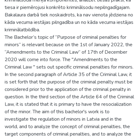
tiesa ir piemērojusi konkrēto kriminālsodu nepilngadīgajam.
Bakalaura darbā tiek noskaidrots, ka nav vienota jēdziena no
kāda vecuma iestājas pilngadība un no kāda vecuma iestājas
kriminālatbildība.
The Bachelor’s topic of “Purpose of criminal penalties for
minors” is relevant because on the 1st of January 2022, the
“Amendments to the Criminal Law” of 17th of December
2020 will come into force. The "Amendments to the
Criminal Law '' sets out specific criminal penalties for minors.
In the second paragraph of Article 35 of the Criminal Law, it
is set forth that the purpose of the criminal penalty must be
considered prior to the application of the criminal penalty in
question. In the third section of the Article 64 of the Criminal
Law, it is stated that it is primary to have the resocialization
of the minor. The aim of this bachelor's work is to
investigate the regulation of minors in Latvia and in the
world, and to analyze the concept of criminal penalties, the
target components of criminal penalties, and to analyze the