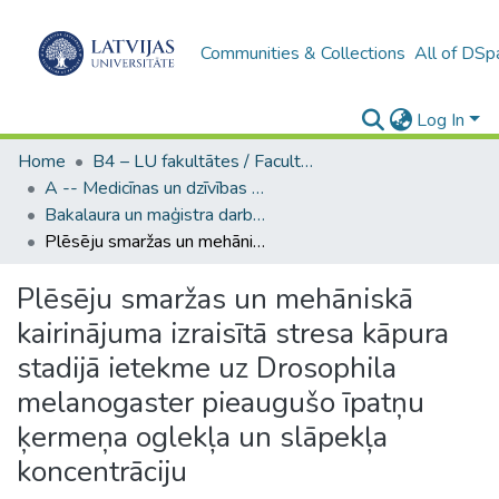
Communities & Collections
All of DSp
Log In
Home
B4 – LU fakultātes / Faculties of the UL
A -- Medicīnas un dzīvības zinātņu fakultāte / Faculty of Medicine and Life Sciences
Bakalaura un maģistra darbi (MDZF) / Bachelor's and Master's theses
Plēsēju smaržas un mehāniskā kairinājuma izraisītā stresa kāpura stadijā ietekme uz Drosophila melanogaster pieaugušo īpatņu ķermeņa oglekļa un slāpekļa koncentrāciju
Plēsēju smaržas un mehāniskā
kairinājuma izraisītā stresa kāpura
stadijā ietekme uz Drosophila
melanogaster pieaugušo īpatņu
ķermeņa oglekļa un slāpekļa
koncentrāciju