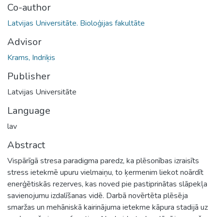
Co-author
Latvijas Universitāte. Bioloģijas fakultāte
Advisor
Krams, Indriķis
Publisher
Latvijas Universitāte
Language
lav
Abstract
Vispārīgā stresa paradigma paredz, ka plēsonības izraisīts
stress ietekmē upuru vielmaiņu, to ķermenim liekot noārdīt
enerģētiskās rezerves, kas noved pie pastiprinātas slāpekļa
savienojumu izdalīšanas vidē. Darbā novērtēta plēsēja
smaržas un mehāniskā kairinājuma ietekme kāpura stadijā uz