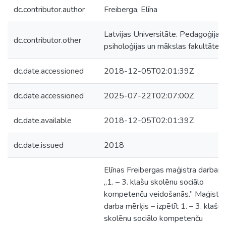
dc.contributor.author
Freiberga, Elīna
Latvijas Universitāte. Pedagoģijas,
dc.contributor.other
psiholoģijas un mākslas fakultāte
dc.date.accessioned
2018-12-05T02:01:39Z
dc.date.accessioned
2025-07-22T02:07:00Z
dc.date.available
2018-12-05T02:01:39Z
dc.date.issued
2018
Elīnas Freibergas maģistra darbam
„1. – 3. klašu skolēnu sociālo
kompetenču veidošanās.” Maģistra
darba mērķis – izpētīt 1. – 3. klašu
skolēnu sociālo kompetenču