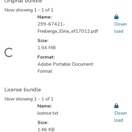
Original bundle
Now showing
1 - 1 of 1
Name:
299-67421-
Down
Freiberga_Elina_ef17012.pdf
load
Size:
1.54 MB
oading...
Format:
Adobe Portable Document
Format
License bundle
Now showing
1 - 1 of 1
Name:
license.txt
Down
load
Size:
1.46 KB