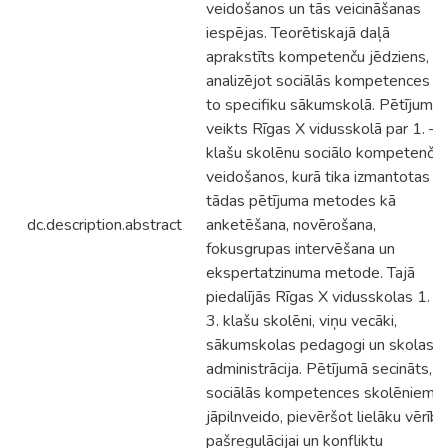
veidošanos un tās veicināšanas
iespējas. Teorētiskajā daļā
aprakstīts kompetenču jēdziens,
analizējot sociālās kompetences u
to specifiku sākumskolā. Pētījums
veikts Rīgas X vidusskolā par 1. – 3
klašu skolēnu sociālo kompetenču
veidošanos, kurā tika izmantotas
tādas pētījuma metodes kā
dc.description.abstract
anketēšana, novērošana,
fokusgrupas intervēšana un
ekspertatzinuma metode. Tajā
piedalījās Rīgas X vidusskolas 1. –
3. klašu skolēni, viņu vecāki,
sākumskolas pedagogi un skolas
administrācija. Pētījumā secināts, k
sociālās kompetences skolēniem ir
jāpilnveido, pievēršot lielāku vērību
pašregulācijai un konfliktu