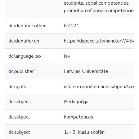
students, social competencies,
promotion of social competencies.
dc.identifier.other
67421
dc.identifier.uri
https://dspace.lu.lv/handle/7/454
dc.language.iso
lav
dc.publisher
Latvijas Universitāte
dc.rights
info:eu-repo/semantics/openAcces
dc.subject
Pedagoģija
dc.subject
kompetences
dc.subject
1. - 3. klašu skolēni