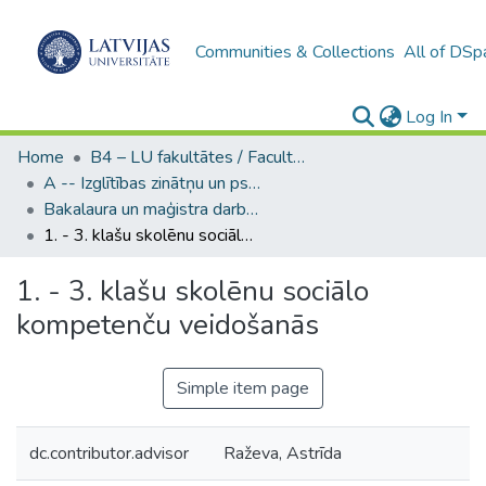
Communities & Collections
All of DSp
Log In
Home
B4 – LU fakultātes / Faculties of the UL
A -- Izglītības zinātņu un psiholoģijas fakultāte / Faculty of Education Sciences and Psychology
Bakalaura un maģistra darbi (PPMF) / Bachelor's and Master's theses
1. - 3. klašu skolēnu sociālo kompetenču veidošanās
1. - 3. klašu skolēnu sociālo
kompetenču veidošanās
Simple item page
dc.contributor.advisor
Raževa, Astrīda