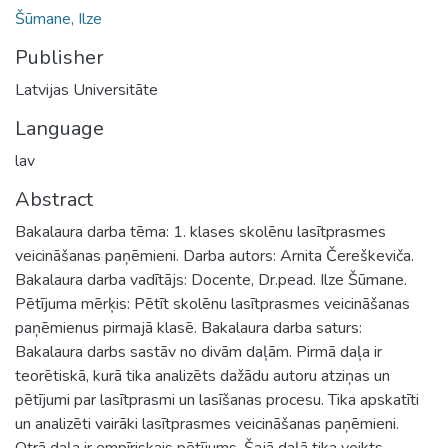
Šūmane, Ilze
Publisher
Latvijas Universitāte
Language
lav
Abstract
Bakalaura darba tēma: 1. klases skolēnu lasītprasmes
veicināšanas paņēmieni. Darba autors: Arnita Čereškeviča.
Bakalaura darba vadītājs: Docente, Dr.pead. Ilze Šūmane.
Pētījuma mērķis: Pētīt skolēnu lasītprasmes veicināšanas
paņēmienus pirmajā klasē. Bakalaura darba saturs:
Bakalaura darbs sastāv no divām daļām. Pirmā daļa ir
teorētiskā, kurā tika analizēts dažādu autoru atziņas un
pētījumi par lasītprasmi un lasīšanas procesu. Tika apskatīti
un analizēti vairāki lasītprasmes veicināšanas paņēmieni.
Otrā daļa ir empīriskais pētījums. Šajā daļā tika veikts