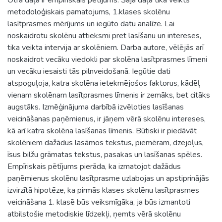
metodoloģiskais pamatojums, 1.klases skolēnu
lasītprasmes mērījums un iegūto datu analīze. Lai
noskaidrotu skolēnu attieksmi pret lasīšanu un intereses,
tika veikta intervija ar skolēniem. Darba autore, vēlējās arī
noskaidrot vecāku viedokli par skolēna lasītprasmes līmeni
un vecāku iesaisti tās pilnveidošanā. Iegūtie dati
atspoguļoja, katra skolēna ietekmējošos faktorus, kādēļ
vienam skolēnam lasītprasmes līmenis ir zemāks, bet citāks
augstāks. Izmēģinājuma darbībā izvēloties lasīšanas
veicināšanas paņēmienus, ir jāņem vērā skolēnu intereses,
kā arī katra skolēna lasīšanas līmenis. Būtiski ir piedāvāt
skolēniem dažādus lasāmos tekstus, piemēram, dzejoļus,
īsus bilžu grāmatas tekstus, pasakas un lasīšanas spēles.
Empīriskais pētījums pierāda, ka izmatojot dažādus
paņēmienus skolēnu lasītprasme uzlabojas un apstiprinājās
izvirzītā hipotēze, ka pirmās klases skolēnu lasītprasmes
veicināšana 1. klasē būs veiksmīgāka, ja būs izmantoti
atbilstošie metodiskie līdzekļi, ņemts vērā skolēnu