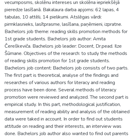
vecumposms, skolēnu intereses un skolēna iepriekšējā
pieredze lasīšanā. Bakalaura darba apjoms: 62 lapas, 4
tabulas, 10 attēli, 14 pielikumi. Atslēgas vārdi:
pirmklasnieks, lasītprasme, lasīšana, paņēmieni, izpratne.
Bachelors job theme: reading skills promotion methods for
1st grade students. Bachelors job author: Arnita
Čereškeviča. Bachelors job leader: Docent, Dr.pead. Ilze
Šūmane. Objectives of the research: to study the methods
of reading skills promotion for 1st grade students.
Bachelors job content: Bachelors job consists of two parts.
The first part is theoretical, analyse of the findings and
researches of various authors for literacy and reading
process have been done. Several methods of literacy
promotion were reviewed and analyzed. The second part is
empirical study. In this part, methodological justification,
measurement of reading ability and analysis of the obtained
data were taked in account. In order to find out students
attitude on reading and their interests, an interview was
done. Bachelors job author also wanted to find out parents