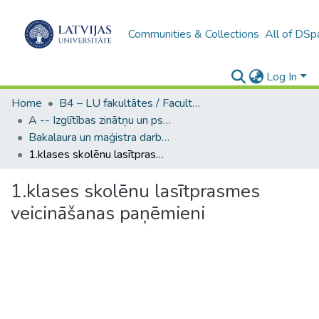
Communities & Collections
All of DSp
Log In
Home
B4 – LU fakultātes / Faculties of the UL
A -- Izglītības zinātņu un psiholoģijas fakultāte / Faculty of Education Sciences and Psychology
Bakalaura un maģistra darbi (PPMF) / Bachelor's and Master's theses
1.klases skolēnu lasītprasmes veicināšanas paņēmieni
1.klases skolēnu lasītprasmes
veicināšanas paņēmieni