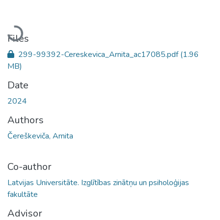
Loading...
Files
299-99392-Cereskevica_Arnita_ac17085.pdf
(1.96
MB)
Date
2024
Authors
Čereškeviča, Arnita
Co-author
Latvijas Universitāte. Izglītības zinātņu un psiholoģijas
fakultāte
Advisor