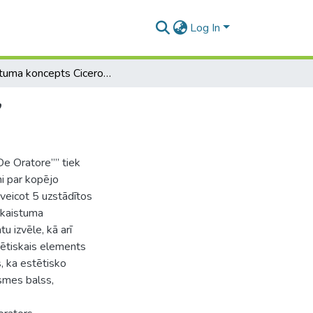
Log In
Skaistuma koncepts Cicerona traktātā „De Oratore”
”
De Oratore”” tiek
tni par kopējo
 veicot 5 uzstādītos
skaistuma
u izvēle, kā arī
tētiskais elements
, ka estētisko
smes balss,