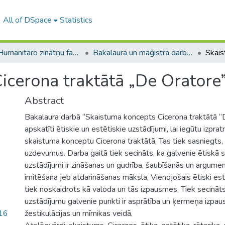
All of DSpace
Statistics
A -- Humanitāro zinātņu fakultāte / Faculty of Humanities
Bakalaura un maģistra darbi (HZF) / Bachelor's and Master's theses
icerona traktātā „De Oratore
Abstract
Bakalaura darbā “Skaistuma koncepts Cicerona traktātā “
apskatīti ētiskie un estētiskie uzstādījumi, lai iegūtu izpra
skaistuma konceptu Cicerona traktātā. Tas tiek sasniegts,
uzdevumus. Darba gaitā tiek secināts, ka galvenie ētiskā 
uzstādījumi ir zināšanas un gudrība, šaubīšanās un argument
imitēšana jeb atdarināšanas māksla. Vienojošais ētiski es
tiek noskaidrots kā valoda un tās izpausmes. Tiek secināts
uzstādījumu galvenie punkti ir asprātība un ķermeņa izpau
16
žestikulācijas un mīmikas veidā.