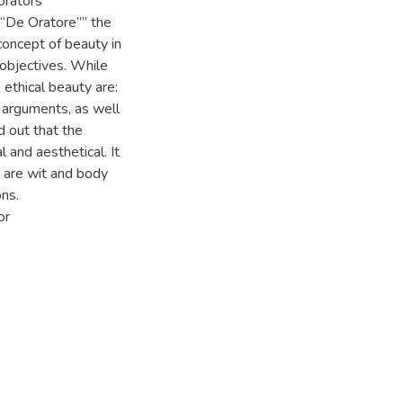
 orators
e “De Oratore”” the
concept of beauty in
 objectives. While
 ethical beauty are:
 arguments, as well
nd out that the
 and aesthetical. It
s are wit and body
ons.
or