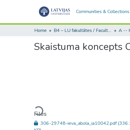
Communities & Collections
Home
B4 – LU fakultātes / Faculties of the UL
Skaistuma koncepts C
Loading...
Files
306-29748-ieva_abola_ia10042.pdf
(336.