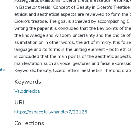
Atslēgvārdi: skaistums, Cicerons, ētika, estētika, rētorika,
In Bachelor thesis “Concept of Beauty in Cicero's Treatis
ethical and aesthetical aspects are reviewed to form the 
Cicero's treatise. The goal is achieved by accomplishing 5
writing the paper it is concluded that the key points of the
the knowledge and wisdom, uncertainty and the choice of
as imitation or, in other words, the art of mimicry. It is fou
language and its forms is the uniting element - both ethical
is concluded that the main points of the aesthetic aspect
manifestation, such as voice, gestures and facial expressi
āte
Keywords: beauty, Cicero, ethics, aesthetics, rhetoric, orat
Keywords
Valodniecība
URI
https://dspace.lu.lv/handle/7/22123
Collections