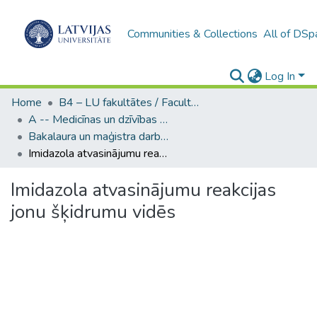
Communities & Collections
All of DSp
Log In
Home
B4 – LU fakultātes / Faculties of the UL
A -- Medicīnas un dzīvības zinātņu fakultāte / Faculty of Medicine and Life Sciences
Bakalaura un maģistra darbi (MDZF) / Bachelor's and Master's theses
Imidazola atvasinājumu reakcijas jonu šķidrumu vidēs
Imidazola atvasinājumu reakcijas
jonu šķidrumu vidēs