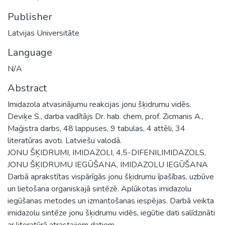
Publisher
Latvijas Universitāte
Language
N/A
Abstract
Imidazola atvasinājumu reakcijas jonu šķidrumu vidēs.
Deviķe S., darba vadītājs Dr. hab. chem, prof. Zicmanis A.,
Maģistra darbs, 48 lappuses, 9 tabulas, 4 attēli, 34
literatūras avoti. Latviešu valodā.
JONU ŠĶIDRUMI, IMIDAZOLI, 4,5-DIFENILIMIDAZOLS,
JONU ŠĶIDRUMU IEGŪŠANA, IMIDAZOLU IEGŪŠANA
Darbā aprakstītas vispārīgās jonu šķidrumu īpašības, uzbūve
un lietošana organiskajā sintēzē. Aplūkotas imidazolu
iegūšanas metodes un izmantošanas iespējas. Darbā veikta
imidazolu sintēze jonu šķidrumu vidēs, iegūtie dati salīdzināti
ar literatūrā atrastajiem datiem.