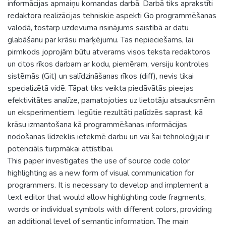
informācijas apmaiņu komandas darbā. Darbā tiks aprakstīti
redaktora realizācijas tehniskie aspekti Go programmēšanas
valodā, tostarp uzdevuma risinājums saistībā ar datu
glabāšanu par krāsu marķējumu. Tas nepieciešams, lai
pirmkods joprojām būtu atverams visos teksta redaktoros
un citos rīkos darbam ar kodu, piemēram, versiju kontroles
sistēmās (Git) un salīdzināšanas rīkos (diff), nevis tikai
specializētā vidē. Tāpat tiks veikta piedāvātās pieejas
efektivitātes analīze, pamatojoties uz lietotāju atsauksmēm
un eksperimentiem. Iegūtie rezultāti palīdzēs saprast, kā
krāsu izmantošana kā programmēšanas informācijas
nodošanas līdzeklis ietekmē darbu un vai šai tehnoloģijai ir
potenciāls turpmākai attīstībai.
This paper investigates the use of source code color
highlighting as a new form of visual communication for
programmers. It is necessary to develop and implement a
text editor that would allow highlighting code fragments,
words or individual symbols with different colors, providing
an additional level of semantic information. The main