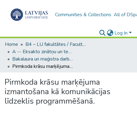
Communities & Collections
All of DSp
Log In
Home
B4 – LU fakultātes / Faculties of the UL
A -- Eksakto zinātņu un tehnoloģiju fakultāte / Faculty of Science and Technology
Bakalaura un maģistra darbi (EZTF) / Bachelor's and Master's theses
Pirmkoda krāsu marķējuma izmantošana kā komunikācijas līdzeklis programmēšanā.
Pirmkoda krāsu marķējuma
izmantošana kā komunikācijas
līdzeklis programmēšanā.