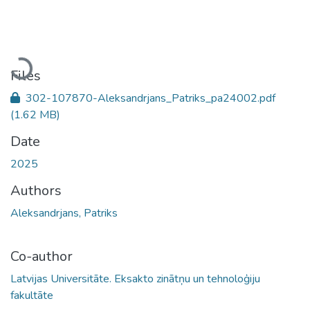
Loading...
Files
302-107870-Aleksandrjans_Patriks_pa24002.pdf
(1.62 MB)
Date
2025
Authors
Aleksandrjans, Patriks
Co-author
Latvijas Universitāte. Eksakto zinātņu un tehnoloģiju
fakultāte