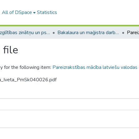
All of DSpace
Statistics
A -- Izglītības zinātņu un psiholoģijas fakultāte / Faculty of Education Sciences and Psychology
Bakalaura un maģistra darbi (PPMF) / Bachelor's and Master's theses
file
y for the following item:
Pareizrakstības mācība latviešu valodas 
pca_Iveta_PmSk040026.pdf