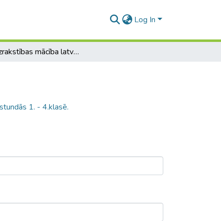
Log In
Pareizrakstības mācība latviešu valodas stundās 1. - 4.klasē.
stundās 1. - 4.klasē.