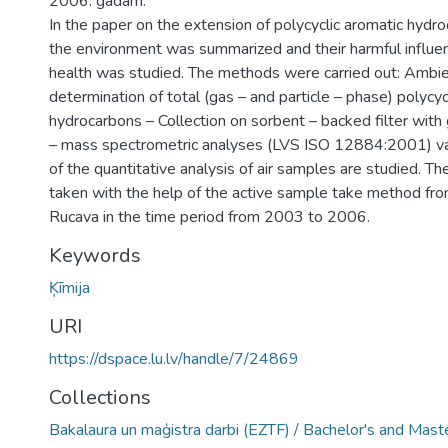
2006. gadam.
In the paper on the extension of polycyclic aromatic hydr
the environment was summarized and their harmful influe
health was studied. The methods were carried out: Ambien
determination of total (gas – and particle – phase) polycyc
hydrocarbons – Collection on sorbent – backed filter wit
– mass spectrometric analyses (LVS ISO 12884:2001) val
of the quantitative analysis of air samples are studied. T
taken with the help of the active sample take method fr
Rucava in the time period from 2003 to 2006.
Keywords
Ķīmija
URI
https://dspace.lu.lv/handle/7/24869
Collections
Bakalaura un maģistra darbi (EZTF) / Bachelor's and Mast