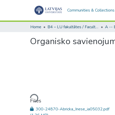
Communities & Collections
Home
B4 – LU fakultātes / Faculties of the UL
Organisko savienojum
Loading...
Files
300-24870-Abricka_Inese_ia05032.pdf