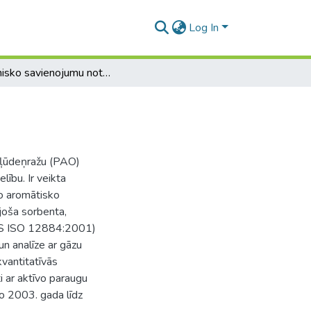
Log In
Organisko savienojumu noteikšana gaisā
ogļūdeņražu (PAO)
lību. Ir veikta
ko aromātisko
joša sorbenta,
LVS ISO 12884:2001)
un analīze ar gāzu
vantitatīvās
i ar aktīvo paraugu
 2003. gada līdz