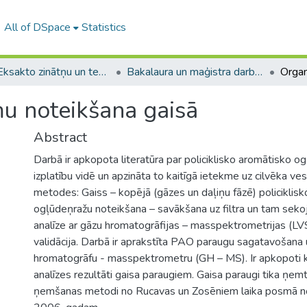
All of DSpace
Statistics
A -- Eksakto zinātņu un tehnoloģiju fakultāte / Faculty of Science and Technology
Bakalaura un maģistra darbi (EZTF) / Bachelor's and Master's theses
u noteikšana gaisā
Abstract
Darbā ir apkopota literatūra par policiklisko aromātisko 
izplatību vidē un apzināta to kaitīgā ietekme uz cilvēka vese
metodes: Gaiss – kopējā (gāzes un daļiņu fāzē) policiklis
ogļūdeņražu noteikšana – savākšana uz filtra un tam seko
analīze ar gāzu hromatogrāfijas – masspektrometrijas (
validācija. Darbā ir aprakstīta PAO paraugu sagatavošana 
hromatogrāfu - masspektrometru (GH – MS). Ir apkopoti k
analīzes rezultāti gaisa paraugiem. Gaisa paraugi tika ņemt
ņemšanas metodi no Rucavas un Zosēniem laika posmā no