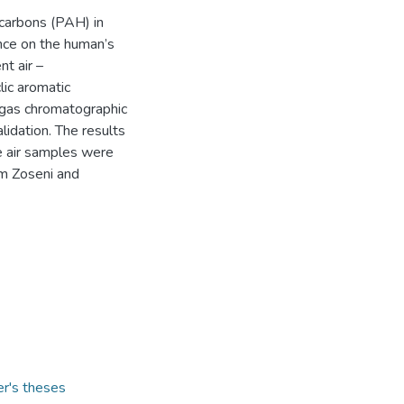
ocarbons (PAH) in
nce on the human’s
t air –
lic aromatic
h gas chromatographic
idation. The results
he air samples were
om Zoseni and
er's theses