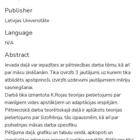
Publisher
Latvijas Universitāte
Language
N/A
Abstract
Ievada daļā var iepazīties ar pētniecības darba tēmu, kā arī
par māsu zināšanām. Tika izvirzīti 3 jautājumi, uz kuriem tika
atbildēts apstiprinoši, izvirzīti uzdevumi jautājumiem mērķu
sasniegšanai.
Darbā tika izmantota K.Rojas teorijas pielietojums par
mainīgiem vides apstākļiem un adaptācijas iespējām.
Pētnieciskā darba teorētiskajā daļā ir aplūkots teorijas
pielietojums par šizofrēniju, tās izpausmēm, kā arī par
psihiatrijas māsas darba specifiku.
Pētījuma daļā, grafiku un tabulu veidā, apkopoti un
izanalizētas intervijas procesā iegūtie rezultāti. Pētījums tika