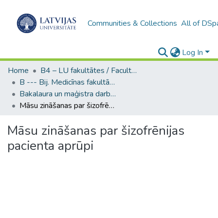
Communities & Collections
All of DSp
Log In
Home
B4 – LU fakultātes / Faculties of the UL
B --- Bij. Medicīnas fakultātes studentu noslēguma darbi / Faculty of Medicine - Graduate works
Bakalaura un maģistra darbi (MF) / Bachelor's and Master's theses
Māsu zināšanas par šizofrēnijas pacienta aprūpi
Māsu zināšanas par šizofrēnijas
pacienta aprūpi