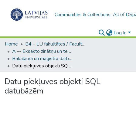
Communities & Collections
All of DSp
Log In
Home
B4 – LU fakultātes / Faculties of the UL
A -- Eksakto zinātņu un tehnoloģiju fakultāte / Faculty of Science and Technology
Bakalaura un maģistra darbi (EZTF) / Bachelor's and Master's theses
Datu piekļuves objekti SQL datubāzēm
Datu piekļuves objekti SQL
datubāzēm