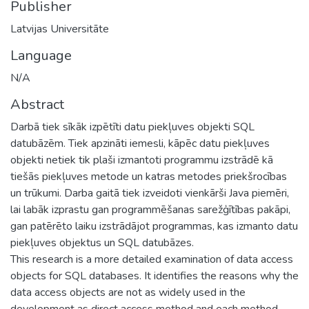
Publisher
Latvijas Universitāte
Language
N/A
Abstract
Darbā tiek sīkāk izpētīti datu piekļuves objekti SQL
datubāzēm. Tiek apzināti iemesli, kāpēc datu piekļuves
objekti netiek tik plaši izmantoti programmu izstrādē kā
tiešās piekļuves metode un katras metodes priekšrocības
un trūkumi. Darba gaitā tiek izveidoti vienkārši Java piemēri,
lai labāk izprastu gan programmēšanas sarežģītības pakāpi,
gan patērēto laiku izstrādājot programmas, kas izmanto datu
piekļuves objektus un SQL datubāzes.
This research is a more detailed examination of data access
objects for SQL databases. It identifies the reasons why the
data access objects are not as widely used in the
development as direct access method and each method