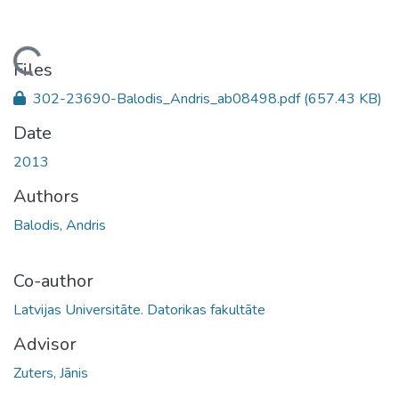
Loading...
Files
302-23690-Balodis_Andris_ab08498.pdf
(657.43 KB)
Date
2013
Authors
Balodis, Andris
Co-author
Latvijas Universitāte. Datorikas fakultāte
Advisor
Zuters, Jānis