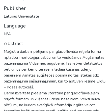
Publisher
Latvijas Universitāte
Language
N/A
Abstract
Maģistra darbs ir pētījums par glaciofluviālo reljefa formu
izplatību, morfoloģiju, uzbūvi un to veidošanos Augšamatas
pazeminājumā Vidzemes augstienē. Tas ietver detalizētus
pētījumus par kēmu terasēm, ledāja kušanas ūdeņu
baseiniem Amatas augšteces posmā no tās iztekas līdz
pazeminājuma sašaurinājumam, kur to aptuveni iezīmē Ērgļu
– Kosas autoceļš.
Darbā izvērtēta pieejamā literatūra par glaciofluviālajām
reljefa formām un kušanas ūdeņu baseiniem. Veikti lauka
pētījumi, no kuriem svarīgākā informācija ir gūta veicot
teritorijas izpēti ar rokas zondi. Iegūtie dati izmantoti trīs