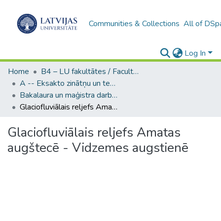
Communities & Collections
All of DSp
Log In
Home
B4 – LU fakultātes / Faculties of the UL
A -- Eksakto zinātņu un tehnoloģiju fakultāte / Faculty of Science and Technology
Bakalaura un maģistra darbi (EZTF) / Bachelor's and Master's theses
Glaciofluviālais reljefs Amatas augštecē - Vidzemes augstienē
Glaciofluviālais reljefs Amatas
augštecē - Vidzemes augstienē