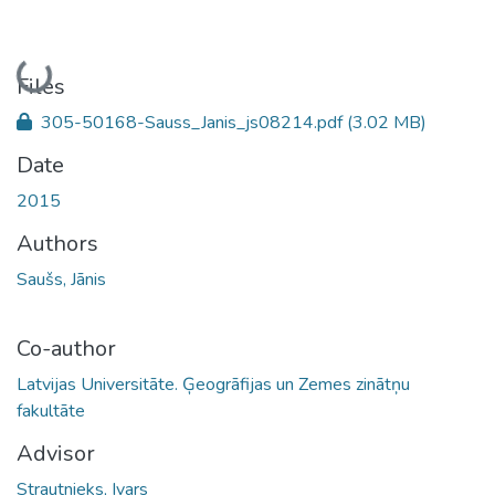
Loading...
Files
305-50168-Sauss_Janis_js08214.pdf
(3.02 MB)
Date
2015
Authors
Saušs, Jānis
Co-author
Latvijas Universitāte. Ģeogrāfijas un Zemes zinātņu
fakultāte
Advisor
Strautnieks, Ivars