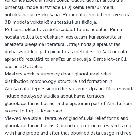
dimensiju modeļa izstrādē (3D) kēmu terašu līmeņu
noteikšanai un izsekošanai. Pēc iegūtajiem datiem izveidotā
3D modeļa veikta kēmu terašu klasifikācija.
Pētījuma izklāsts veidots sadalot to trīs nodaļās. Pirmā
nodaļa veltīta teorētiskajam apskatam, kur apskatīta un
analizēta pieejamā literatūra. Otrajā nodaļā aprakstītas
darba izstrādes gaitā pielietotās metodes. Trešajā nodaļā
aprakstīti rezultāti, to analīze un diskusija. Darbs ietver 61
lpp. un 30 attēlus.
Masters work is summary about glaciofluvial relief
distribution, morphology, structure and formation in
Augšamata depression in the Vidzeme Upland. Master work
include detalysed studies about kame terraces,
glaciolacusturine basins, in the upsteram part of Amata from
source to Ērgļi – Kosa road.
Viewed available literature of glaciofluvial relief forms and
glaciolacusturine basins. Conducted probing in research area
with hand probe and after that obtained data usage in three