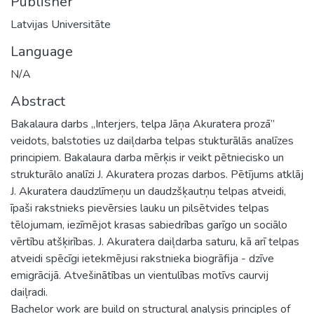
Publisher
Latvijas Universitāte
Language
N/A
Abstract
Bakalaura darbs „Interjers, telpa Jāņa Akuratera prozā”
veidots, balstoties uz daiļdarba telpas stukturālās analīzes
principiem. Bakalaura darba mērķis ir veikt pētniecisko un
strukturālo analīzi J. Akuratera prozas darbos. Pētījums atklāj
J. Akuratera daudzlīmeņu un daudzšķautņu telpas atveidi,
īpaši rakstnieks pievērsies lauku un pilsētvides telpas
tēlojumam, iezīmējot krasas sabiedrības garīgo un sociālo
vērtību atšķirības. J. Akuratera daiļdarba saturu, kā arī telpas
atveidi spēcīgi ietekmējusi rakstnieka biogrāfija - dzīve
emigrācijā. Atvešinātības un vientulības motīvs caurvij
daiļradi.
Bachelor work are build on structural analysis principles of