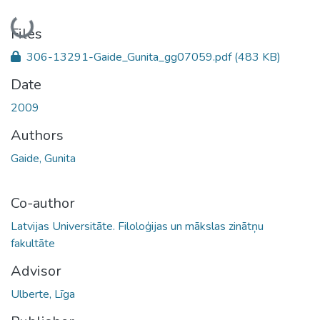
Loading...
Files
306-13291-Gaide_Gunita_gg07059.pdf
(483 KB)
Date
2009
Authors
Gaide, Gunita
Co-author
Latvijas Universitāte. Filoloģijas un mākslas zinātņu
fakultāte
Advisor
Ulberte, Līga