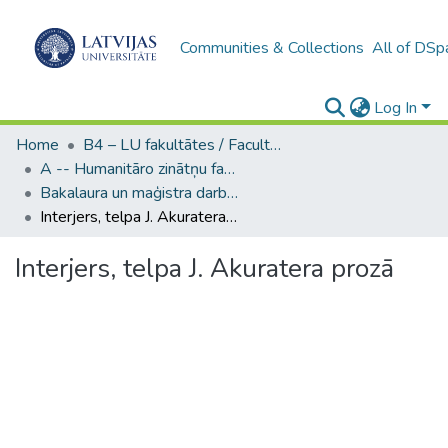
Communities & Collections
All of DSp
Log In
Home
B4 – LU fakultātes / Faculties of the UL
A -- Humanitāro zinātņu fakultāte / Faculty of Humanities
Bakalaura un maģistra darbi (HZF) / Bachelor's and Master's theses
Interjers, telpa J. Akuratera prozā
Interjers, telpa J. Akuratera prozā