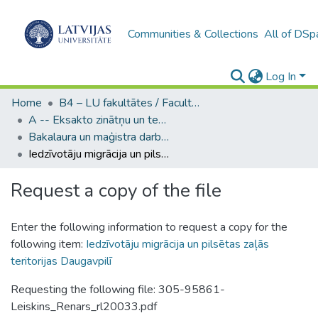
Communities & Collections
All of DSp
Log In
Home
B4 – LU fakultātes / Faculties of the UL
A -- Eksakto zinātņu un tehnoloģiju fakultāte / Faculty of Science and Technology
Bakalaura un maģistra darbi (EZTF) / Bachelor's and Master's theses
Iedzīvotāju migrācija un pilsētas zaļās teritorijas Daugavpilī
Request a copy of the file
Enter the following information to request a copy for the
following item:
Iedzīvotāju migrācija un pilsētas zaļās
teritorijas Daugavpilī
Requesting the following file: 305-95861-
Leiskins_Renars_rl20033.pdf