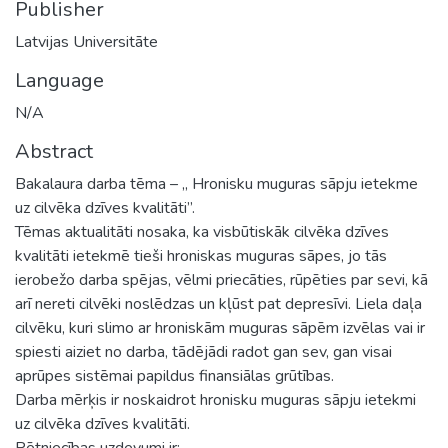
Publisher
Latvijas Universitāte
Language
N/A
Abstract
Bakalaura darba tēma – „ Hronisku muguras sāpju ietekme
uz cilvēka dzīves kvalitāti”.
Tēmas aktualitāti nosaka, ka visbūtiskāk cilvēka dzīves
kvalitāti ietekmē tieši hroniskas muguras sāpes, jo tās
ierobežo darba spējas, vēlmi priecāties, rūpēties par sevi, kā
arī nereti cilvēki noslēdzas un kļūst pat depresīvi. Liela daļa
cilvēku, kuri slimo ar hroniskām muguras sāpēm izvēlas vai ir
spiesti aiziet no darba, tādējādi radot gan sev, gan visai
aprūpes sistēmai papildus finansiālas grūtības.
Darba mērķis ir noskaidrot hronisku muguras sāpju ietekmi
uz cilvēka dzīves kvalitāti.
Pētniecības uzdevumi ir: