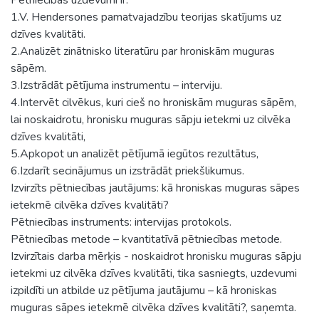
1.V. Hendersones pamatvajadzību teorijas skatījums uz
dzīves kvalitāti.
2.Analizēt zinātnisko literatūru par hroniskām muguras
sāpēm.
3.Izstrādāt pētījuma instrumentu – interviju.
4.Intervēt cilvēkus, kuri cieš no hroniskām muguras sāpēm,
lai noskaidrotu, hronisku muguras sāpju ietekmi uz cilvēka
dzīves kvalitāti,
5.Apkopot un analizēt pētījumā iegūtos rezultātus,
6.Izdarīt secinājumus un izstrādāt priekšlikumus.
Izvirzīts pētniecības jautājums: kā hroniskas muguras sāpes
ietekmē cilvēka dzīves kvalitāti?
Pētniecības instruments: intervijas protokols.
Pētniecības metode – kvantitatīvā pētniecības metode.
Izvirzītais darba mērķis - noskaidrot hronisku muguras sāpju
ietekmi uz cilvēka dzīves kvalitāti, tika sasniegts, uzdevumi
izpildīti un atbilde uz pētījuma jautājumu – kā hroniskas
muguras sāpes ietekmē cilvēka dzīves kvalitāti?, saņemta.