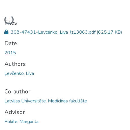
Loading...
Files
308-47431-Levcenko_Liva_lz13063.pdf
(625.17 KB)
Date
2015
Authors
Ļevčenko, Līva
Co-author
Latvijas Universitāte. Medicīnas fakultāte
Advisor
Puķīte, Margarita