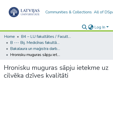
Communities & Collections
All of DSp
Log In
Home
B4 – LU fakultātes / Faculties of the UL
B --- Bij. Medicīnas fakultātes studentu noslēguma darbi / Faculty of Medicine - Graduate works
Bakalaura un maģistra darbi (MF) / Bachelor's and Master's theses
Hronisku muguras sāpju ietekme uz cilvēka dzīves kvalitāti
Hronisku muguras sāpju ietekme uz
cilvēka dzīves kvalitāti