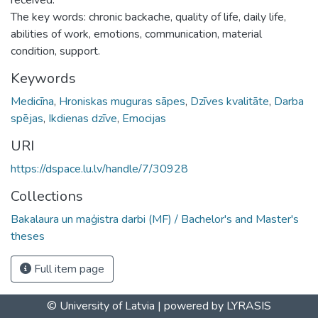
The key words: chronic backache, quality of life, daily life,
abilities of work, emotions, communication, material
condition, support.
Keywords
Medicīna
,
Hroniskas muguras sāpes
,
Dzīves kvalitāte
,
Darba
spējas
,
Ikdienas dzīve
,
Emocijas
URI
https://dspace.lu.lv/handle/7/30928
Collections
Bakalaura un maģistra darbi (MF) / Bachelor's and Master's
theses
Full item page
© University of Latvia |
powered by LYRASIS