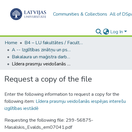
Communities & Collections
All of DSp
Log In
Home
B4 – LU fakultātes / Faculties of the UL
A -- Izglītības zinātņu un psiholoģijas fakultāte / Faculty of Education Sciences and Psychology
Bakalaura un maģistra darbi (PPMF) / Bachelor's and Master's theses
Līdera prasmju veidošanās iespējas interešu izglītības iestādē
Request a copy of the file
Enter the following information to request a copy for the
following item:
Līdera prasmju veidošanās iespējas interešu
izglītības iestādē
Requesting the following file: 299-56875-
Masalskis_Evalds_em07041.pdf