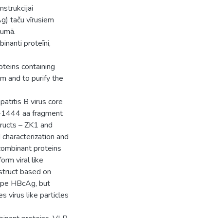
nstrukcijai
g) taču vīrusiem
jumā.
inanti proteīni,
oteins containing
m and to purify the
atitis B virus core
6-1444 aa fragment
ructs – ZK1 and
 characterization and
combinant proteins
orm viral like
struct based on
ype HBcAg, but
virus like particles