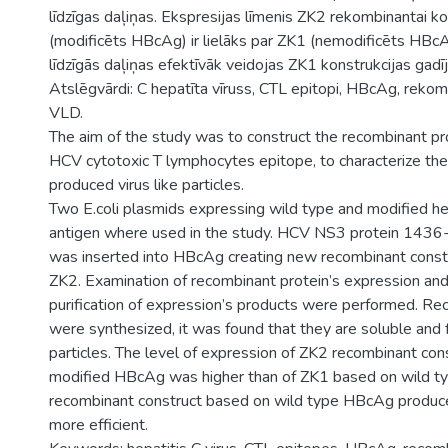
līdzīgas daļiņas. Ekspresijas līmenis ZK2 rekombinantai ko
(modificēts HBcAg) ir lielāks par ZK1 (nemodificēts HBcA
līdzīgās daļiņas efektīvāk veidojas ZK1 konstrukcijas gadī
Atslēgvārdi: C hepatīta vīruss, CTL epitopi, HBcAg, rekomb
VLD.
The aim of the study was to construct the recombinant pr
HCV cytotoxic T lymphocytes epitope, to characterize the
produced virus like particles.
Two E.coli plasmids expressing wild type and modified hep
antigen where used in the study. HCV NS3 protein 143
was inserted into HBcAg creating new recombinant const
ZK2. Examination of recombinant protein’s expression and
purification of expression’s products were performed. Re
were synthesized, it was found that they are soluble and f
particles. The level of expression of ZK2 recombinant con
modified HBcAg was higher than of ZK1 based on wild t
recombinant construct based on wild type HBcAg produces 
more efficient.