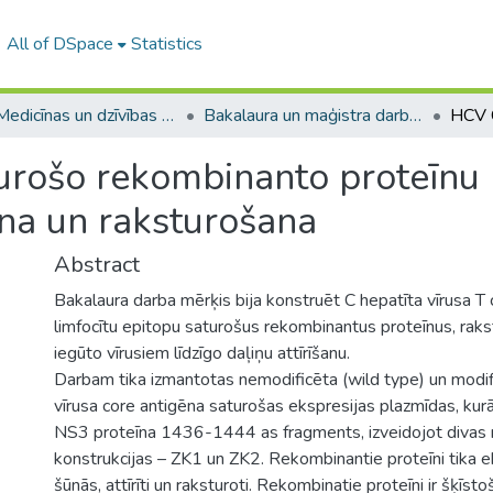
All of DSpace
Statistics
A -- Medicīnas un dzīvības zinātņu fakultāte / Faculty of Medicine and Life Sciences
Bakalaura un maģistra darbi (MDZF) / Bachelor's and Master's theses
urošo rekombinanto proteīnu
ana un raksturošana
Abstract
Bakalaura darba mērķis bija konstruēt C hepatīta vīrusa T 
limfocītu epitopu saturošus rekombinantus proteīnus, raks
iegūto vīrusiem līdzīgo daļiņu attīrīšanu.
Darbam tika izmantotas nemodificēta (wild type) un modif
vīrusa core antigēna saturošas ekspresijas plazmīdas, kur
NS3 proteīna 1436-1444 as fragments, izveidojot divas
konstrukcijas – ZK1 un ZK2. Rekombinantie proteīni tika ek
šūnās, attīrīti un raksturoti. Rekombinatie proteīni ir šķīst