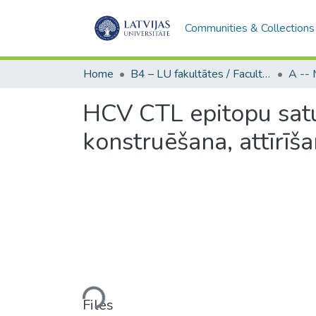
Communities & Collections
Home
B4 – LU fakultātes / Faculties of the UL
HCV CTL epitopu sat
konstruēšana, attīrīš
Loading...
Files