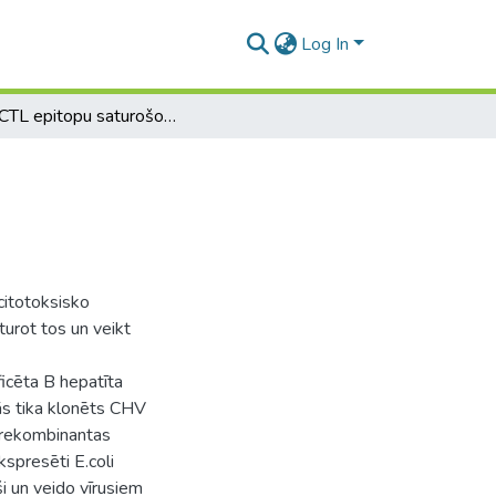
Log In
HCV CTL epitopu saturošo rekombinanto proteīnu konstruēšana, attīrīšana un raksturošana
citotoksisko
turot tos un veikt
icēta B hepatīta
ās tika klonēts CHV
 rekombinantas
spresēti E.coli
oši un veido vīrusiem