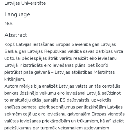
Latvijas Universitāte
Language
N/A
Abstract
Kopš Latvijas iestāšanās Eiropas Savienībā gan Latvijas
Banka, gan Latvijas Republikas valdība savas darbības virza
uz to, lai pēc iespējas ātrāk varētu realizēt eiro ieviešanu
Latvijā, ir izstrādāts eiro ieviešanas plāns, bet šobrīd
pietrūkst paša galvenā – Latvijas atbilstības Māstrihtas
kritērijiem.
Autora mērķis bija analizēt Latvijas valsts un tās centrālās
bankas līdzšinējo veikumu eiro ieviešanai Latvijā, salīdzinot
to ar situāciju citās jaunajās ES dalībvalstīs, uz veiktās
analīzes pamata izdarīt secinājumus par līdzšinējām Latvijas
sekmēm ceļā uz eiro ieviešanu, galvenajām Eiropas vienotās
valūtas ieviešanas priekšrocībām un trūkumiem, kā arī izteikt
priekšlikumus par turpmāk veicamajiem uzdevumiem