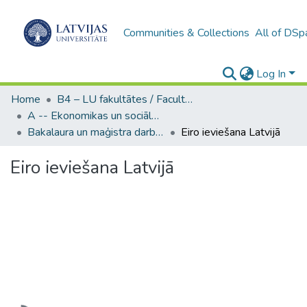
Communities & Collections
All of DSp
Log In
Home
B4 – LU fakultātes / Faculties of the UL
A -- Ekonomikas un sociālo zinātņu fakultāte / Faculty of Economics and Social Sciences
Bakalaura un maģistra darbi (ESZF) / Bachelor's and Master's theses
Eiro ieviešana Latvijā
Eiro ieviešana Latvijā
Loading...