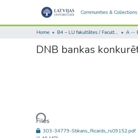
Communities & Collections
Home
B4 – LU fakultātes / Faculties of the UL
DNB bankas konkurēts
Loading...
Files
303-34779-Stikans_Ricards_rs09152.pdf