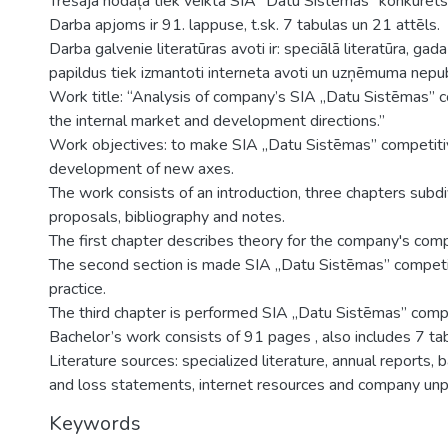
Trešajā nodaļā tiek veikta SIA “Datu Sistēmas” konkurēts
Darba apjoms ir 91. lappuse, t.sk. 7 tabulas un 21 attēls.
Darba galvenie literatūras avoti ir: speciālā literatūra, gada
papildus tiek izmantoti interneta avoti un uzņēmuma nepubl
Work title: “Analysis of company’s SIA „Datu Sistēmas” c
the internal market and development directions.”
Work objectives: to make SIA „Datu Sistēmas” competiti
development of new axes.
The work consists of an introduction, three chapters subdiv
proposals, bibliography and notes.
The first chapter describes theory for the company's comp
The second section is made SIA „Datu Sistēmas” competit
practice.
The third chapter is performed SIA „Datu Sistēmas” compe
Bachelor’s work consists of 91 pages , also includes 7 ta
Literature sources: specialized literature, annual reports, 
and loss statements, internet resources and company unp
Keywords