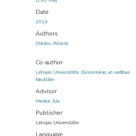
(1.49 MB)
Date
2014
Authors
Stikāns, Ričards
Co-author
Latvijas Universitāte. Ekonomikas un vadības
fakultāte
Advisor
Medne, Ilze
Publisher
Latvijas Universitāte
Language