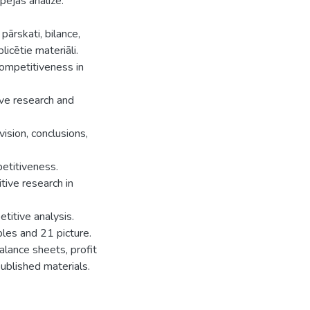
pējas analīze.
 pārskati, bilance,
icētie materiāli.
ompetitiveness in
ve research and
ision, conclusions,
etitiveness.
ive research in
titive analysis.
bles and 21 picture.
balance sheets, profit
ublished materials.