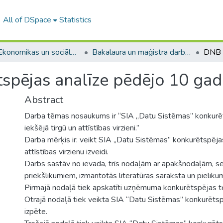
All of DSpace
Statistics
A -- Ekonomikas un sociālo zinātņu fakultāte / Faculty of Economics and Social Sciences
Bakalaura un maģistra darbi (ESZF) / Bachelor's and Master's theses
pējas analīze pēdējo 10 gadu
Abstract
Darba tēmas nosaukums ir “SIA „Datu Sistēmas” konkurēt
iekšējā tirgū un attīstības virzieni.”
Darba mērķis ir: veikt SIA „Datu Sistēmas” konkurētspējas
attīstības virzienu izveidi.
Darbs sastāv no ievada, trīs nodaļām ar apakšnodaļām, s
priekšlikumiem, izmantotās literatūras saraksta un pieliku
Pirmajā nodaļā tiek apskatīti uzņēmuma konkurētspējas te
Otrajā nodaļā tiek veikta SIA “Datu Sistēmas” konkurētsp
izpēte.