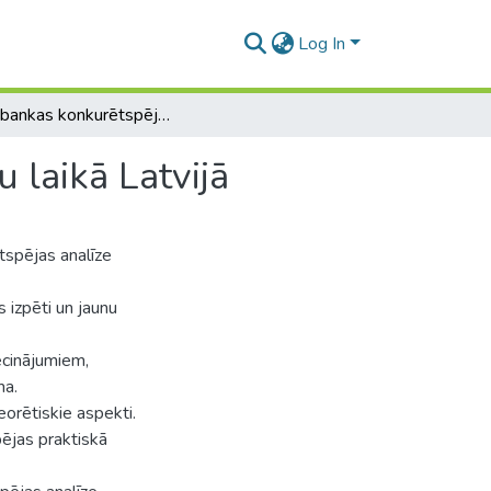
Log In
DNB bankas konkurētspējas analīze pēdējo 10 gadu laikā Latvijā
 laikā Latvijā
spējas analīze
 izpēti un jaunu
ecinājumiem,
ma.
orētiskie aspekti.
ējas praktiskā