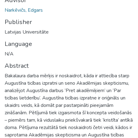
Advisor
Narkēvičs, Edgars
Publisher
Latvijas Universitāte
Language
N/A
Abstract
Bakalaura darba mērķis ir noskaidrot, kāda ir attiecība starp
Augustīna ticības izpratni un seno Akadēmijas skepticismu,
analizējot Augustīna darbus ‘Pret akadēmiķiem’ un ‘Par
ticības lietderību’. Augustīna ticības izpratne ir oriģināls un
skaidrs veids, kā domāt par pastarpināti pieejamām
zināšanām. Pētījumā tiek izgaismota šī koncepta veidošanās
– piemērs tam, kā viduslaiku priekšvakarā tiek ‘kristīta’ antīkā
doma. Pētījuma rezultātā tiek noskaidroti četri veidi, kādos ir
saprotama Akadēmijas skepticisma un Augustīna ticības