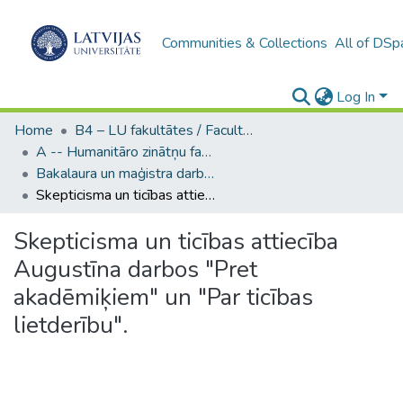
Communities & Collections
All of DSp
Log In
Home
B4 – LU fakultātes / Faculties of the UL
A -- Humanitāro zinātņu fakultāte / Faculty of Humanities
Bakalaura un maģistra darbi (HZF) / Bachelor's and Master's theses
Skepticisma un ticības attiecība Augustīna darbos "Pret akadēmiķiem" un "Par ticības lietderību".
Skepticisma un ticības attiecība
Augustīna darbos "Pret
akadēmiķiem" un "Par ticības
lietderību".