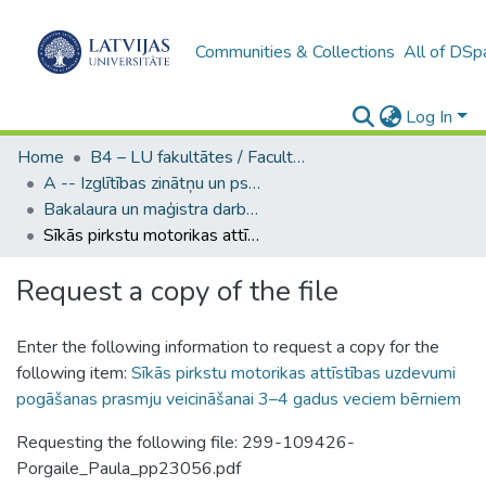
Communities & Collections
All of DSp
Log In
Home
B4 – LU fakultātes / Faculties of the UL
A -- Izglītības zinātņu un psiholoģijas fakultāte / Faculty of Education Sciences and Psychology
Bakalaura un maģistra darbi (PPMF) / Bachelor's and Master's theses
Sīkās pirkstu motorikas attīstības uzdevumi pogāšanas prasmju veicināšanai 3–4 gadus veciem bērniem
Request a copy of the file
Enter the following information to request a copy for the
following item:
Sīkās pirkstu motorikas attīstības uzdevumi
pogāšanas prasmju veicināšanai 3–4 gadus veciem bērniem
Requesting the following file: 299-109426-
Porgaile_Paula_pp23056.pdf