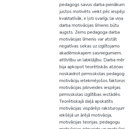
pedagogs savus darba pienākumu
justos motivēts veikt pēc iespējas
kvalitatīvāk, ir ļoti svarīgi, lai viņa
darba motivācijas līmenis būtu
augsts. Zems pedagoga darba
motivācijas līmenis var atstāt
negatīvas sekas uz izglītojamo
akadēmiskajiem sasniegumiem,
attīstību un labklājību. Darba mērķi
bija apkopot teorētiskās atziņas un
noskaidrot pirmsskolas pedagogu
motivāciju ietekmējošos faktorus u
motivācijas pilnveides iespējas
pirmsskolas izglītības iestādēs.
Teorētiskajā daļā apskatīts
motivācijas vispārējs raksturojums,
iekšējā un ārējā motivācija,
motivācijas teorijas, pedagogu