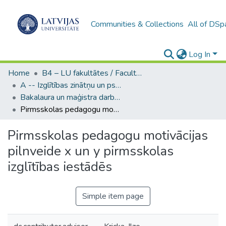
Communities & Collections
All of DSp
Log In
Home
B4 – LU fakultātes / Faculties of the UL
A -- Izglītības zinātņu un psiholoģijas fakultāte / Faculty of Education Sciences and Psychology
Bakalaura un maģistra darbi (PPMF) / Bachelor's and Master's theses
Pirmsskolas pedagogu motivācijas pilnveide x un y pirmsskolas izglītības iestādēs
Pirmsskolas pedagogu motivācijas
pilnveide x un y pirmsskolas
izglītības iestādēs
Simple item page