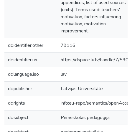
appendices, list of used sources
(units). Terms used: teachers'
motivation, factors influencing
motivation, motivation
improvement.
dc.identifier.other
79116
dc.identifier.uri
https://dspace.lu.lv/handle/7/530
dc.language.iso
lav
dc.publisher
Latvijas Universitāte
dc.rights
info:eu-repo/semantics/openAcces
dc.subject
Pirmsskolas pedagoģija