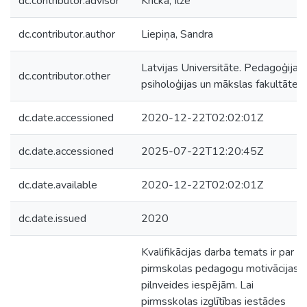
dc.contributor.advisor
Kricka, Ilze
dc.contributor.author
Liepiņa, Sandra
Latvijas Universitāte. Pedagoģijas,
dc.contributor.other
psiholoģijas un mākslas fakultāte
dc.date.accessioned
2020-12-22T02:02:01Z
dc.date.accessioned
2025-07-22T12:20:45Z
dc.date.available
2020-12-22T02:02:01Z
dc.date.issued
2020
Kvalifikācijas darba temats ir par
pirmskolas pedagogu motivācijas
pilnveides iespējām. Lai
pirmsskolas izglītības iestādes