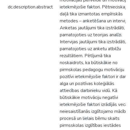
motivācijas pilnveide un motivāciju
dc.description.abstract
ietekmējošie faktori. Pētnieciskajā
daļā tika izmantotas empīriskās
metodes – anketēšana un intervija.
Anketas jautājumi tika izstrādāti,
pamatojoties uz teorijas analīzi.
Intervijas jautājumi tika izstrādāti,
pamatojoties uz anketu atbilžu
rezultātiem. Pētījumā tika
noskaidrots, ka būtiskākie no
pirmskolas pedagogu motivāciju
pozitīvi ietekmējošie faktori ir darb
alga un pozitīvas koleģiālās
attiecības darbinieku vidū. Kā
būtiskākie motivāciju negatīvi
ietekmējošie faktori izrādījās vecā
neiesaistīšanās izglītojamo mācību
procesā un lielais bērnu skaits
pirmsskolas izglītības iestādes