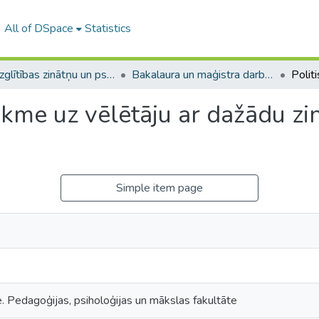
All of DSpace
Statistics
A -- Izglītības zinātņu un psiholoģijas fakultāte / Faculty of Education Sciences and Psychology
Bakalaura un maģistra darbi (PPMF) / Bachelor's and Master's theses
ekme uz vēlētāju ar dažādu zi
Simple item page
e. Pedagoģijas, psiholoģijas un mākslas fakultāte