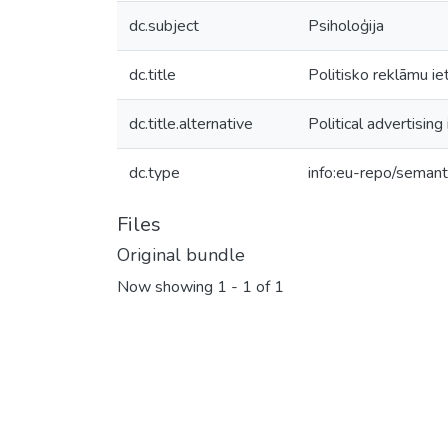
dc.subject
Psiholoģija
dc.title
Politisko reklāmu ie
dc.title.alternative
Political advertising
dc.type
info:eu-repo/semant
Files
Original bundle
Now showing
1 - 1 of 1