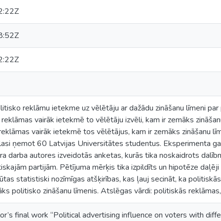
2:22Z
8:52Z
2:22Z
itisko reklāmu ietekme uz vēlētāju ar dažādu zināšanu līmeni par po
ās reklāmas vairāk ietekmē to vēlētāju izvēli, kam ir zemāks zināšanu 
 reklāmas vairāk ietekmē tos vēlētājus, kam ir zemāks zināšanu līme
lasi ņemot 60 Latvijas Universitātes studentus. Eksperimenta gai
a darba autores izveidotās anketas, kurās tika noskaidrots dalībni
itiskajām partijām. Pētījuma mērķis tika izpildīts un hipotēze daļēj
ūtas statistiski nozīmīgas atšķirības, kas ļauj secināt, ka politisk
āks politisko zināšanu līmenis. Atslēgas vārdi: politiskās reklāmas
r’s final work “Political advertising influence on voters with diff