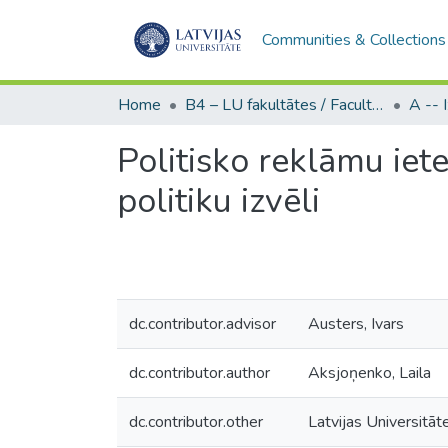
Communities & Collections
Home
B4 – LU fakultātes / Faculties of the UL
Politisko reklāmu iet
politiku izvēli
dc.contributor.advisor
Austers, Ivars
dc.contributor.author
Aksjoņenko, Laila
dc.contributor.other
Latvijas Universitāt