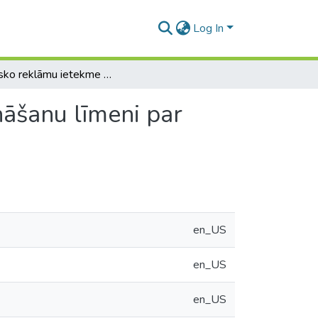
Log In
Politisko reklāmu ietekme uz vēlētāju ar dažādu zināšanu līmeni par politiku izvēli
nāšanu līmeni par
en_US
en_US
en_US