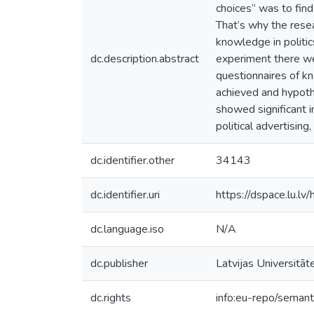
choices” was to find
That’s why the resea
knowledge in politi
dc.description.abstract
experiment there wer
questionnaires of kn
achieved and hypothe
showed significant i
political advertisin
dc.identifier.other
34143
dc.identifier.uri
https://dspace.lu.l
dc.language.iso
N/A
dc.publisher
Latvijas Universitāt
dc.rights
info:eu-repo/seman