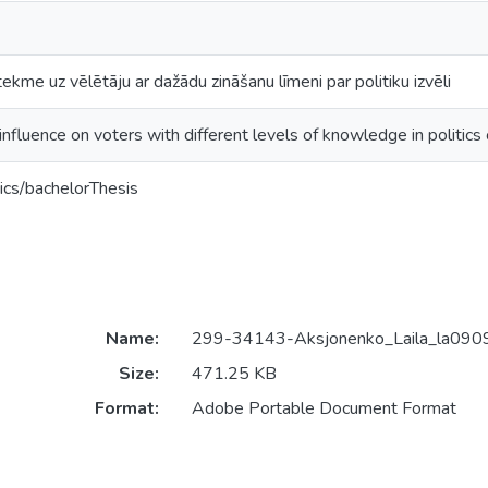
tekme uz vēlētāju ar dažādu zināšanu līmeni par politiku izvēli
 influence on voters with different levels of knowledge in politics
ics/bachelorThesis
Name:
299-34143-Aksjonenko_Laila_la0909
Size:
471.25 KB
Format:
Adobe Portable Document Format