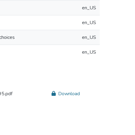
en_US
en_US
 choices
en_US
en_US
5.pdf
Download