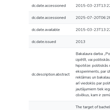
dc.date.accessioned
2015-03-23T13:2
dc.date.accessioned
2025-07-20T06:2
dc.date.available
2015-03-23T13:2
dc.date.issued
2013
Bakalaura darba „Pol
izpētīt, vai politisk
hipotēze: politiskās
eksperiments, par iz
dc.description.abstract
reklāmas un bakalaur
arī viedoklis par pol
jautājumiem tiek ieg
cilvēkus, kam ir zem
The target of bachelo