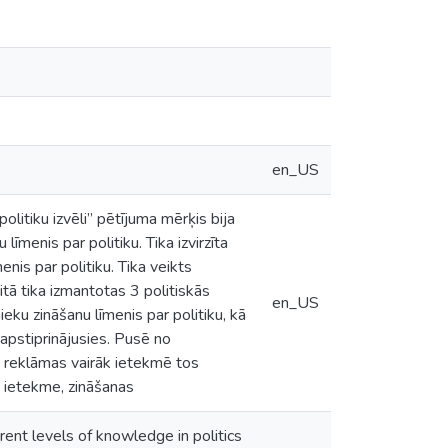
en_US
litiku izvēli” pētījuma mērķis bija
līmenis par politiku. Tika izvirzīta
nis par politiku. Tika veikts
tā tika izmantotas 3 politiskās
en_US
eku zināšanu līmenis par politiku, kā
i apstiprinājusies. Pusē no
ās reklāmas vairāk ietekmē tos
, ietekme, zināšanas
erent levels of knowledge in politics