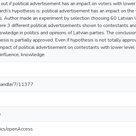
 out if political advertisement has an impact on voters with lower 
rch’s hypothesis is: political advertisement has an impact on the 
cs. Author made an experiment by selection choosing 60 Latvian U
e 3 different political advertisements shown to contestants and 
owledge in politics and opinions of Latvian parties. The conclusion
sis is partially approved. Even if hypothesis is not totally appro
mpact of political advertisement on contestants with lower level
g, influence, knowledge
v/handle/7/11377
e
tics/openAccess