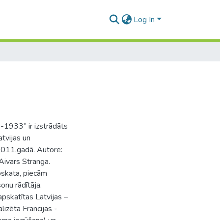
Log In
s
1-1933” ir izstrādāts
atvijas un
2011.gadā. Autore:
 Aivars Stranga.
pskata, piecām
onu rādītāja.
apskatītas Latvijas –
lizēta Francijas -