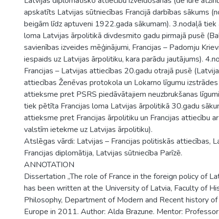
Latvijas diplomātisko attiecību izveidošanās (de iure atzi
apskatīts Latvijas sūtniecības Francijā darbības sākums 
beigām līdz aptuveni 1922.gada sākumam). 3.nodaļā tiek a
loma Latvijas ārpolitikā divdesmito gadu pirmajā pusē (Bal
savienības izveides mēģinājumi, Francijas – Padomju Krievi
iespaids uz Latvijas ārpolitiku, kara parādu jautājums). 4.n
Francijas – Latvijas attiecības 20.gadu otrajā pusē (Latvija
attiecības Ženēvas protokola un Lokarno līgumu izstrādes l
attieksme pret PSRS piedāvātajiem neuzbrukšanas līgumie
tiek pētīta Francijas loma Latvijas ārpolitikā 30.gadu sāku
attieksme pret Francijas ārpolitiku un Francijas attiecību 
valstīm ietekme uz Latvijas ārpolitiku).
Atslēgas vārdi: Latvijas – Francijas politiskās attiecības, La
Francijas diplomātija, Latvijas sūtniecība Parīzē.
ANNOTATION
Dissertation „The role of France in the foreign policy of 
has been written at the University of Latvia, Faculty of Hi
Philosophy, Department of Modern and Recent history of 
Europe in 2011. Author: Alda Brazune. Mentor: Professor