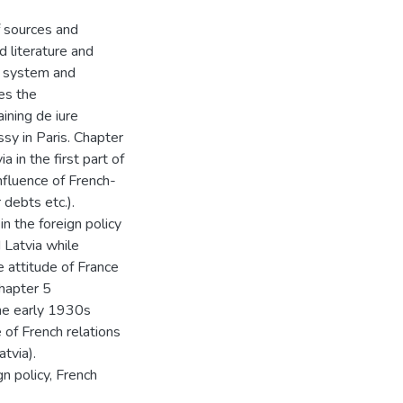
f sources and
d literature and
a system and
es the
ining de iure
sy in Paris. Chapter
a in the first part of
nfluence of French-
 debts etc.).
in the foreign policy
 Latvia while
 attitude of France
hapter 5
the early 1930s
e of French relations
tvia).
gn policy, French