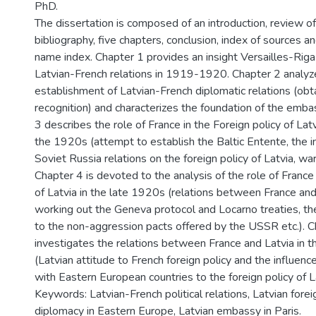
PhD.
The dissertation is composed of an introduction, review o
bibliography, five chapters, conclusion, index of sources an
name index. Chapter 1 provides an insight Versailles-Rig
Latvian-French relations in 1919-1920. Chapter 2 analyz
establishment of Latvian-French diplomatic relations (obta
recognition) and characterizes the foundation of the embas
3 describes the role of France in the Foreign policy of Latvi
the 1920s (attempt to establish the Baltic Entente, the i
Soviet Russia relations on the foreign policy of Latvia, war
Chapter 4 is devoted to the analysis of the role of France 
of Latvia in the late 1920s (relations between France and
working out the Geneva protocol and Locarno treaties, the
to the non-aggression pacts offered by the USSR etc.). C
investigates the relations between France and Latvia in 
(Latvian attitude to French foreign policy and the influenc
with Eastern European countries to the foreign policy of La
Keywords: Latvian-French political relations, Latvian forei
diplomacy in Eastern Europe, Latvian embassy in Paris.