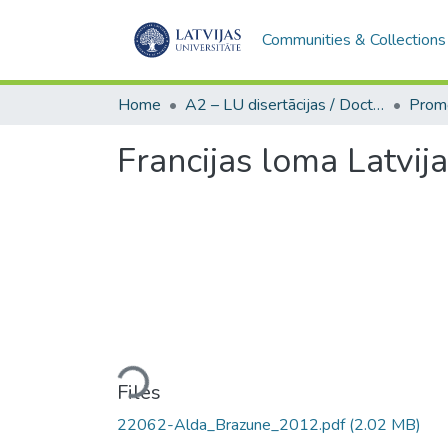
Communities & Collections
Home
A2 – LU disertācijas / Doctoral theses UL
Francijas loma Latvij
Loading...
Files
22062-Alda_Brazune_2012.pdf
(2.02 MB)