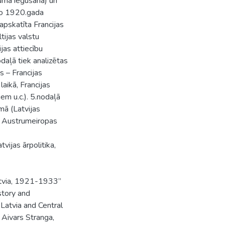
numa iegūšana) un
(no 1920.gada
pskatīta Francijas
tijas valstu
jas attiecību
odaļā tiek analizētas
s – Francijas
aikā, Francijas
m u.c.). 5.nodaļā
mā (Latvijas
ar Austrumeiropas
tvijas ārpolitika,
Latvia, 1921-1933”
story and
Latvia and Central
 Aivars Stranga,