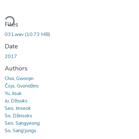
ding...
Files
031.wav
(10.73 MB)
Date
2017
Authors
Choi, Gwonjin
Čojs, Gvondžins
Yu, Jisuk
Ju, Džisuks
Seo, Jinseok
So, Džinsoks
Seo, Sangyeong
So, Sang'jongs