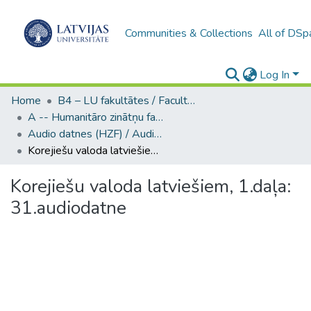
Communities & Collections
All of DSp
Log In
Home
B4 – LU fakultātes / Faculties of the UL
A -- Humanitāro zinātņu fakultāte / Faculty of Humanities
Audio datnes (HZF) / Audio records
Korejiešu valoda latviešiem, 1.daļa: 31.audiodatne
Korejiešu valoda latviešiem, 1.daļa:
31.audiodatne