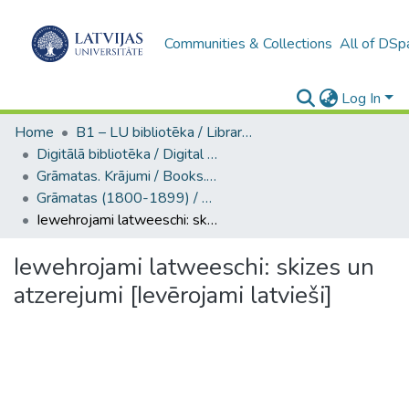
Communities & Collections
All of DSp
Log In
Home
B1 – LU bibliotēka / Library of the UL
Digitālā bibliotēka / Digital library
Grāmatas. Krājumi / Books. Collection of articles
Grāmatas (1800-1899) / Books
Iewehrojami latweeschi: skizes un atzerejumi [Ievērojami latvieši]
Iewehrojami latweeschi: skizes un
atzerejumi [Ievērojami latvieši]