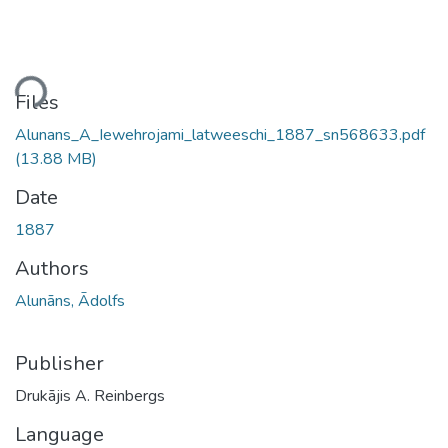
ding...
Files
Alunans_A_Iewehrojami_latweeschi_1887_sn568633.pdf
(13.88 MB)
Date
1887
Authors
Alunāns, Ādolfs
Publisher
Drukājis A. Reinbergs
Language