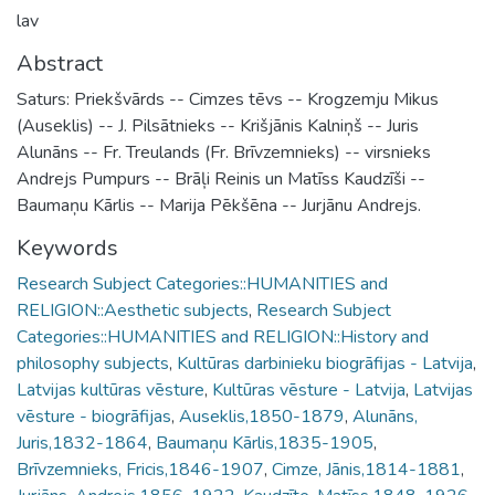
lav
Abstract
Saturs: Priekšvārds -- Cimzes tēvs -- Krogzemju Mikus
(Auseklis) -- J. Pilsātnieks -- Krišjānis Kalniņš -- Juris
Alunāns -- Fr. Treulands (Fr. Brīvzemnieks) -- virsnieks
Andrejs Pumpurs -- Brāļi Reinis un Matīss Kaudzīši --
Baumaņu Kārlis -- Marija Pēkšēna -- Jurjānu Andrejs.
Keywords
Research Subject Categories::HUMANITIES and
RELIGION::Aesthetic subjects
,
Research Subject
Categories::HUMANITIES and RELIGION::History and
philosophy subjects
,
Kultūras darbinieku biogrāfijas - Latvija
,
Latvijas kultūras vēsture
,
Kultūras vēsture - Latvija
,
Latvijas
vēsture - biogrāfijas
,
Auseklis,1850-1879
,
Alunāns,
Juris,1832-1864
,
Baumaņu Kārlis,1835-1905
,
Brīvzemnieks, Fricis,1846-1907
,
Cimze, Jānis,1814-1881
,