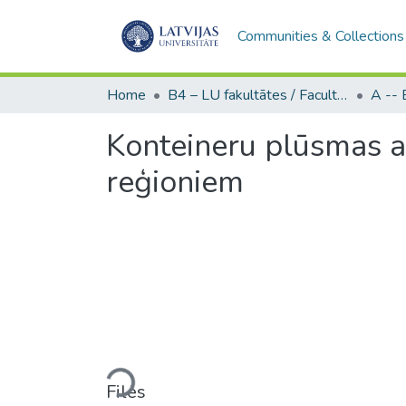
Communities & Collections
Home
B4 – LU fakultātes / Faculties of the UL
Konteineru plūsmas a
reģioniem
Loading...
Files