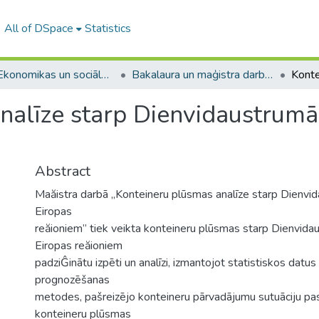
All of DSpace
Statistics
A -- Ekonomikas un sociālo zinātņu fakultāte / Faculty of Economics and Social Sciences
Bakalaura un maģistra darbi (ESZF) / Bachelor's and Master's theses
nalīze starp Dienvidaustrumāz
Abstract
Maăistra darbā „Konteineru plūsmas analīze starp Dienvid
Eiropas
reăioniem” tiek veikta konteineru plūsmas starp Dienvida
Eiropas reăioniem
padziĜinātu izpēti un analīzi, izmantojot statistiskos dat
prognozēšanas
metodes, pašreizējo konteineru pārvadājumu sutuāciju pas
konteineru plūsmas