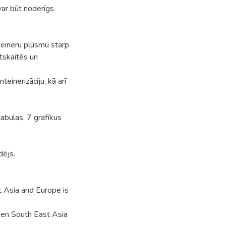
var būt noderīgs
teineru plūsmu starp
tskaitēs un
teinerizāciju, kā arī
abulas, 7 grafikus
dējs.
 Asia and Europe is
een South East Asia