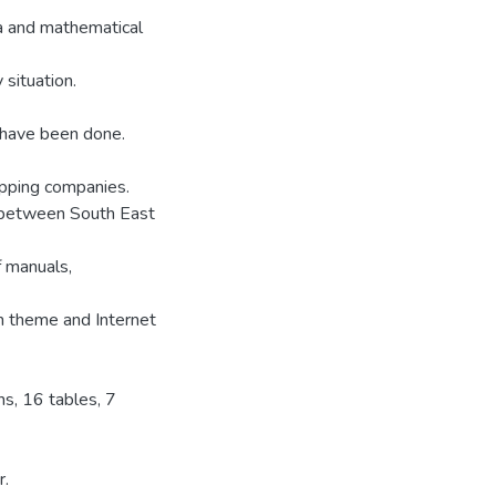
ta and mathematical
 situation.
y have been done.
hipping companies.
e between South East
f manuals,
on theme and Internet
ns, 16 tables, 7
r.