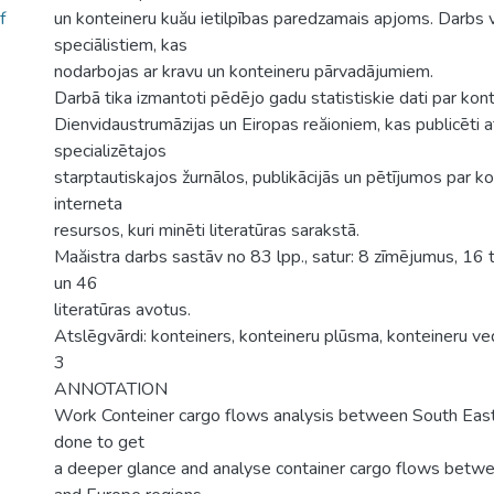
f
un konteineru kuău ietilpības paredzamais apjoms. Darbs 
speciālistiem, kas
nodarbojas ar kravu un konteineru pārvadājumiem.
Darbā tika izmantoti pēdējo gadu statistiskie dati par kon
Dienvidaustrumāzijas un Eiropas reăioniem, kas publicēti a
specializētajos
starptautiskajos žurnālos, publikācijās un pētījumos par kon
interneta
resursos, kuri minēti literatūras sarakstā.
Maăistra darbs sastāv no 83 lpp., satur: 8 zīmējumus, 16 t
un 46
literatūras avotus.
Atslēgvārdi: konteiners, konteineru plūsma, konteineru ve
3
ANNOTATION
Work Conteiner cargo flows analysis between South East
done to get
a deeper glance and analyse container cargo flows betw