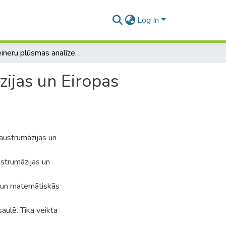
Log In
Konteineru plūsmas analīze starp Dienvidaustrumāzijas un Eiropas reģioniem
ijas un Eiropas
austrumāzijas un
ustrumāzijas un
us un matemātiskās
aulē. Tika veikta