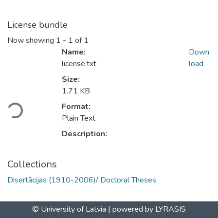
License bundle
Now showing
1 - 1 of 1
Name:
Down
license.txt
load
Size:
1.71 KB
oading...
Format:
Plain Text
Description:
Collections
Disertācijas (1910-2006)/ Doctoral Theses
© University of Latvia |
powered by LYRASIS