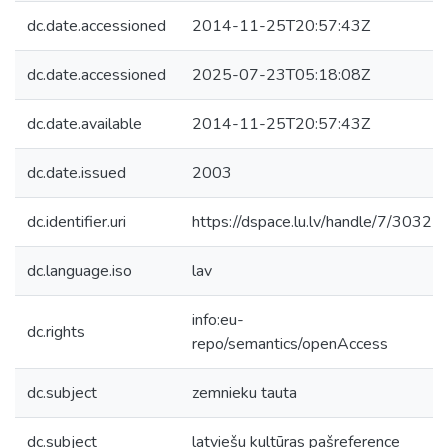
dc.date.accessioned
2014-11-25T20:57:43Z
dc.date.accessioned
2025-07-23T05:18:08Z
dc.date.available
2014-11-25T20:57:43Z
dc.date.issued
2003
dc.identifier.uri
https://dspace.lu.lv/handle/7/3032
dc.language.iso
lav
info:eu-
dc.rights
repo/semantics/openAccess
dc.subject
zemnieku tauta
dc.subject
latviešu kultūras pašreference