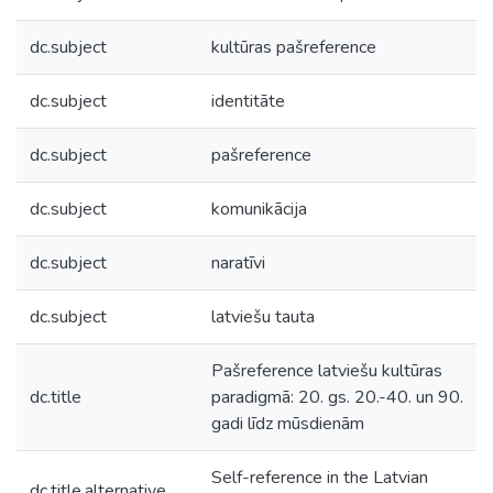
dc.subject
kultūras pašreference
dc.subject
identitāte
dc.subject
pašreference
dc.subject
komunikācija
dc.subject
naratīvi
dc.subject
latviešu tauta
Pašreference latviešu kultūras
dc.title
paradigmā: 20. gs. 20.-40. un 90.
gadi līdz mūsdienām
Self-reference in the Latvian
dc.title.alternative