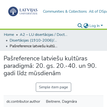
Communities & Collections
All of DSp
Log In
Home
A2 – LU disertācijas / Doctoral theses UL
Disertācijas (1910-2006)/ Doctoral Theses
Pašreference latviešu kultūras paradigmā: 20. gs. 20.-40. un 90. gadi līdz mūsdienām
Pašreference latviešu kultūras
paradigmā: 20. gs. 20.-40. un 90.
gadi līdz mūsdienām
Simple item page
dc.contributor.author
Beitnere, Dagmāra