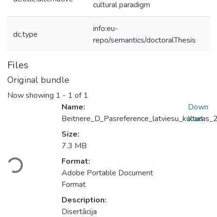
cultural paradigm
info:eu-
dc.type
repo/semantics/doctoralThesis
Files
Original bundle
Now showing
1 - 1 of 1
Name:
Down
Beitnere_D_Pasreference_latviesu_kulturas_
load
Size:
7.3 MB
oading...
Format:
Adobe Portable Document
Format
Description:
Disertācija