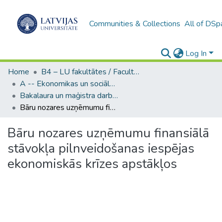
Communities & Collections
All of DSp
Log In
Home
B4 – LU fakultātes / Faculties of the UL
A -- Ekonomikas un sociālo zinātņu fakultāte / Faculty of Economics and Social Sciences
Bakalaura un maģistra darbi (ESZF) / Bachelor's and Master's theses
Bāru nozares uzņēmumu finansiālā stāvokļa pilnveidošanas iespējas ekonomiskās krīzes apstākļos
Bāru nozares uzņēmumu finansiālā
stāvokļa pilnveidošanas iespējas
ekonomiskās krīzes apstākļos