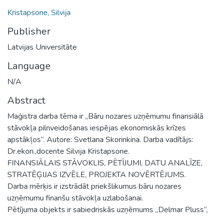
Kristapsone, Silvija
Publisher
Latvijas Universitāte
Language
N/A
Abstract
Maģistra darba tēma ir „Bāru nozares uzņēmumu finansiālā
stāvokļa pilnveidošanas iespējas ekonomiskās krīzes
apstākļos”. Autore: Svetlana Skorinkina. Darba vadītājs:
Dr.ekon.,docente Silvija Kristapsone.
FINANSIĀLAIS STĀVOKLIS, PĒTĪJUMI, DATU ANALĪZE,
STRATĒĢIJAS IZVĒLE, PROJEKTA NOVĒRTĒJUMS.
Darba mērķis ir izstrādāt priekšlikumus bāru nozares
uzņēmumu finanšu stāvokļa uzlabošanai.
Pētījuma objekts ir sabiedriskās uzņēmums „Delmar Pluss“,