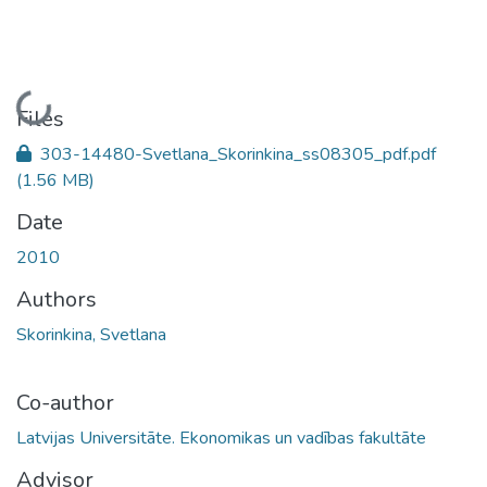
Loading...
Files
303-14480-Svetlana_Skorinkina_ss08305_pdf.pdf
(1.56 MB)
Date
2010
Authors
Skorinkina, Svetlana
Co-author
Latvijas Universitāte. Ekonomikas un vadības fakultāte
Advisor