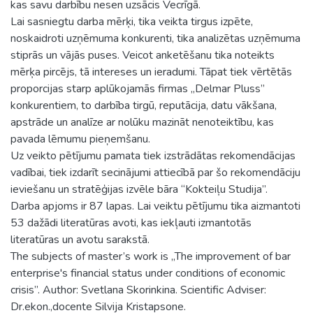
kas savu darbību nesen uzsācis Vecrīgā.
Lai sasniegtu darba mērķi, tika veikta tirgus izpēte,
noskaidroti uzņēmuma konkurenti, tika analizētas uzņēmuma
stiprās un vājās puses. Veicot anketēšanu tika noteikts
mērķa pircējs, tā intereses un ieradumi. Tāpat tiek vērtētās
proporcijas starp aplūkojamās firmas „Delmar Pluss”
konkurentiem, to darbība tirgū, reputācija, datu vākšana,
apstrāde un analīze ar nolūku mazināt nenoteiktību, kas
pavada lēmumu pieņemšanu.
Uz veikto pētījumu pamata tiek izstrādātas rekomendācijas
vadībai, tiek izdarīt secinājumi attiecībā par šo rekomendāciju
ieviešanu un stratēģijas izvēle bāra “Kokteiļu Studija”.
Darba apjoms ir 87 lapas. Lai veiktu pētījumu tika aizmantoti
53 dažādi literatūras avoti, kas iekļauti izmantotās
literatūras un avotu sarakstā.
The subjects of master’s work is „The improvement of bar
enterprise's financial status under conditions of economic
crisis”. Author: Svetlana Skorinkina. Scientific Adviser:
Dr.ekon.,docente Silvija Kristapsone.