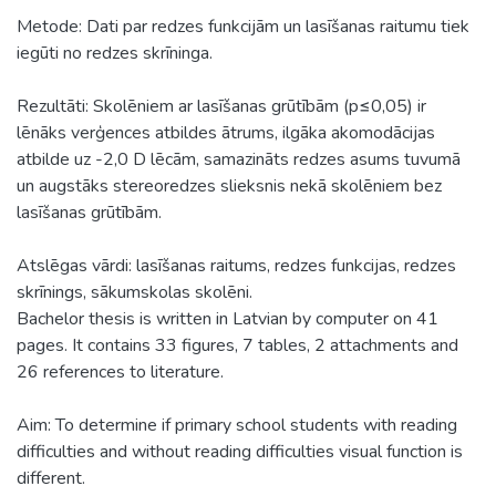
Metode: Dati par redzes funkcijām un lasīšanas raitumu tiek
iegūti no redzes skrīninga.
Rezultāti: Skolēniem ar lasīšanas grūtībām (p≤0,05) ir
lēnāks verģences atbildes ātrums, ilgāka akomodācijas
atbilde uz -2,0 D lēcām, samazināts redzes asums tuvumā
un augstāks stereoredzes slieksnis nekā skolēniem bez
lasīšanas grūtībām.
Atslēgas vārdi: lasīšanas raitums, redzes funkcijas, redzes
skrīnings, sākumskolas skolēni.
Bachelor thesis is written in Latvian by computer on 41
pages. It contains 33 figures, 7 tables, 2 attachments and
26 references to literature.
Aim: To determine if primary school students with reading
difficulties and without reading difficulties visual function is
different.