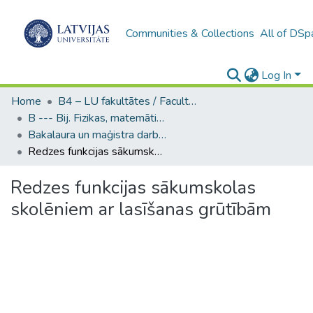
Communities & Collections
All of DSp
Log In
Home
B4 – LU fakultātes / Faculties of the UL
B --- Bij. Fizikas, matemātikas un optometrijas fakultātes studentu noslēguma darbi / Faculty of Physics, Mathematics and Optometry - Graduate works
Bakalaura un maģistra darbi (FMOF) / Bachelor's and Master's theses
Redzes funkcijas sākumskolas skolēniem ar lasīšanas grūtībām
Redzes funkcijas sākumskolas
skolēniem ar lasīšanas grūtībām