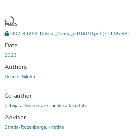
Loading...
Files
307-93282-Dukule_Nikola_nd18010.pdf
(731.05 KB)
Date
2023
Authors
Dukule, Nikola
Co-author
Latvijas Universitāte. Juridiskā fakultāte
Advisor
Strada-Rozenberga, Kristīne