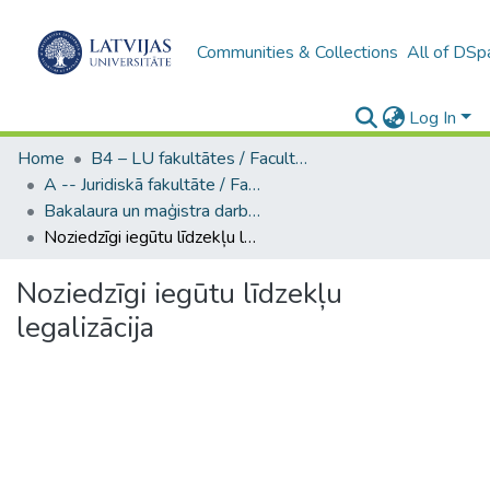
Communities & Collections
All of DSp
Log In
Home
B4 – LU fakultātes / Faculties of the UL
A -- Juridiskā fakultāte / Faculty of Law
Bakalaura un maģistra darbi (JF) / Bachelor's and Master's theses
Noziedzīgi iegūtu līdzekļu legalizācija
Noziedzīgi iegūtu līdzekļu
legalizācija