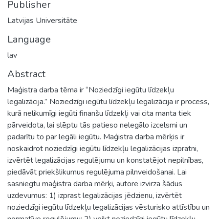
Publisher
Latvijas Universitāte
Language
lav
Abstract
Maģistra darba tēma ir “Noziedzīgi iegūtu līdzekļu
legalizācija.” Noziedzīgi iegūtu līdzekļu legalizācija ir process,
kurā nelikumīgi iegūti finanšu līdzekļi vai cita manta tiek
pārveidota, lai slēptu tās patieso nelegālo izcelsmi un
padarītu to par legāli iegūtu. Maģistra darba mērķis ir
noskaidrot noziedzīgi iegūtu līdzekļu legalizācijas izpratni,
izvērtēt legalizācijas regulējumu un konstatējot nepilnības,
piedāvāt priekšlikumus regulējuma pilnveidošanai. Lai
sasniegtu maģistra darba mērķi, autore izvirza šādus
uzdevumus: 1) izprast legalizācijas jēdzienu, izvērtēt
noziedzīgi iegūtu līdzekļu legalizācijas vēsturisko attīstību un
normatīvo regulējumu; 2) veikt noziedzīgi iegūtu līdzekļu