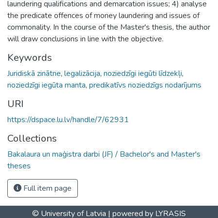
laundering qualifications and demarcation issues; 4) analyse
the predicate offences of money laundering and issues of
commonality. In the course of the Master's thesis, the author
will draw conclusions in line with the objective.
Keywords
Juridiskā zinātne
,
legalizācija
,
noziedzīgi iegūti līdzekļi
,
noziedzīgi iegūta manta
,
predikatīvs noziedzīgs nodarījums
URI
https://dspace.lu.lv/handle/7/62931
Collections
Bakalaura un maģistra darbi (JF) / Bachelor's and Master's
theses
Full item page
© University of Latvia |
powered by LYRASIS