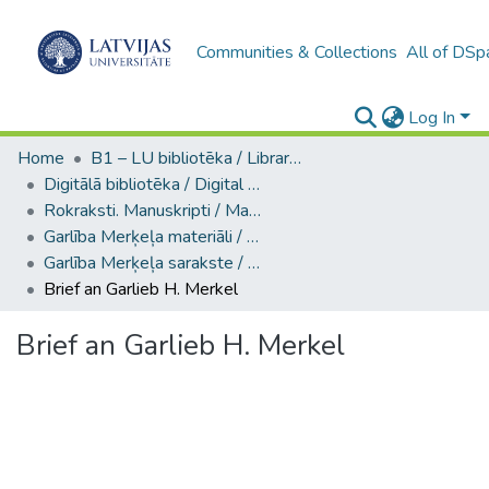
Communities & Collections
All of DSp
Log In
Home
B1 – LU bibliotēka / Library of the UL
Digitālā bibliotēka / Digital library
Rokraksti. Manuskripti / Manuscripts
Garlība Merķeļa materiāli / Materials of Garlieb Merkel
Garlība Merķeļa sarakste / Correspondence of Garlieb Merkel (Ms. 930a)
Brief an Garlieb H. Merkel
Brief an Garlieb H. Merkel