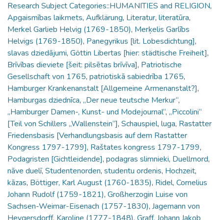
Research Subject Categories::HUMANITIES and RELIGION
,
Apgaismības laikmets
,
Aufklärung
,
Literatur
,
literatūra
,
Merkel Garlieb Helvig (1769-1850)
,
Merķelis Garlībs
Helvigs (1769-1850)
,
Panegyrikus [lit. Lobesdichtung]
,
slavas dziedājumi
,
Göttin Libertas [hier: städtische Freiheit]
,
Brīvības dieviete [šeit: pilsētas brīvīva]
,
Patriotische
Gesellschaft von 1765
,
patriotiskā sabiedrība 1765
,
Hamburger Krankenanstalt [Allgemeine Armenanstalt?]
,
Hamburgas dziednīca
,
„Der neue teutsche Merkur“
,
„Hamburger Damen-, Kunst- und Modejournal“
,
„Piccolini“
[Teil von Schillers „Wallenstein“]
,
Schauspiel
,
luga
,
Rastatter
Friedensbasis [Verhandlungsbasis auf dem Rastatter
Kongress 1797-1799]
,
Raštates kongress 1797-1799
,
Podagristen [Gichtleidende]
,
podagras slimnieki
,
Duellmord
,
nāve duelī
,
Studentenorden
,
studentu ordenis
,
Hochzeit
,
kāzas
,
Böttiger, Karl August (1760-1835)
,
Ridel, Cornelius
Johann Rudolf (1759-1821)
,
Großherzogin Luise von
Sachsen-Weimar-Eisenach (1757-1830)
,
Jagemann von
Heygersdorff, Karoline (1777-1848)
,
Graff, Johann Jakob