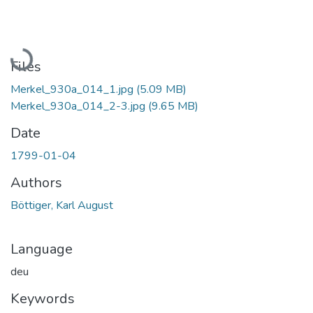
Loading...
Files
Merkel_930a_014_1.jpg
(5.09 MB)
Merkel_930a_014_2-3.jpg
(9.65 MB)
Date
1799-01-04
Authors
Böttiger, Karl August
Language
deu
Keywords