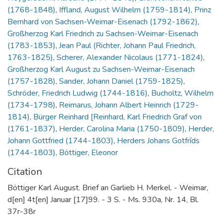
(1768-1848)
,
Iffland, August Wilhelm (1759-1814)
,
Prinz
Bernhard von Sachsen-Weimar-Eisenach (1792-1862)
,
Großherzog Karl Friedrich zu Sachsen-Weimar-Eisenach
(1783-1853)
,
Jean Paul (Richter, Johann Paul Friedrich,
1763-1825)
,
Scherer, Alexander Nicolaus (1771-1824)
,
Großherzog Karl August zu Sachsen-Weimar-Eisenach
(1757-1828)
,
Sander, Johann Daniel (1759-1825)
,
Schröder, Friedrich Ludwig (1744-1816)
,
Bucholtz, Wilhelm
(1734-1798)
,
Reimarus, Johann Albert Heinrich (1729-
1814)
,
Bürger Reinhard [Reinhard, Karl Friedrich Graf von
(1761-1837)
,
Herder, Carolina Maria (1750-1809)
,
Herder,
Johann Gottfried (1744-1803)
,
Herders Johans Gotfrīds
(1744-1803)
,
Böttiger, Eleonor
Citation
Böttiger Karl August. Brief an Garlieb H. Merkel. - Weimar,
d[en] 4t[en] Januar [17]99. - 3 S. - Ms. 930a, Nr. 14, Bl.
37r-38r