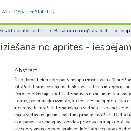
All of DSpace
Statistics
A -- Eksakto zinātņu un tehnoloģiju fakultāte / Faculty of Science and Technology
Bakalaura un maģistra darbi (EZTF) / Bachelor's and Master's theses
iziešana no aprites - iespējami
Abstract
Šajā darbā tiek runāts par veidlapu izmantošanu SharePoint
InfoPath Forms risinājuma funkcionalitāte un integrācija ar 
Darba mērķis bija izpētīt alternatīvus risinājumus, kuri var 
Forms, par kuru tika izziņots, ka tas izies no aprites. Tika a
ir piedāvāti InfoPath tematiskajās vietnēs. Tika analizētas 
vājās vietas un guvumi, salīdzinājumā ar InfoPath. Darbā ti
rīka, parastas veidlapas izveides process un ir apkopoti se
izveidots viens no populārākiem InfoPath veidlapas darbp