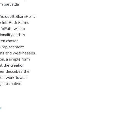
em pārvalda
Microsoft SharePoint
le InfoPath Forms
foPath will no
onality and its
been chosen
re replacement
engths and weaknesses
on, a simple form
t the creation
per describes the
es workflows in
g alternative
s