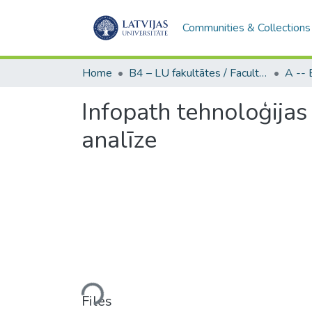
Communities & Collections
Home
B4 – LU fakultātes / Faculties of the UL
Infopath tehnoloģijas 
analīze
Loading...
Files