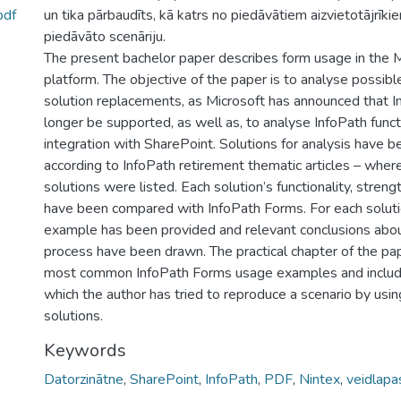
pdf
un tika pārbaudīts, kā katrs no piedāvātiem aizvietotājrīki
piedāvāto scenāriju.
The present bachelor paper describes form usage in the 
platform. The objective of the paper is to analyse possib
solution replacements, as Microsoft has announced that In
longer be supported, as well as, to analyse InfoPath functi
integration with SharePoint. Solutions for analysis have 
according to InfoPath retirement thematic articles – whe
solutions were listed. Each solution’s functionality, str
have been compared with InfoPath Forms. For each soluti
example has been provided and relevant conclusions abou
process have been drawn. The practical chapter of the pa
most common InfoPath Forms usage examples and includ
which the author has tried to reproduce a scenario by usin
solutions.
Keywords
Datorzinātne
,
SharePoint
,
InfoPath
,
PDF
,
Nintex
,
veidlapa