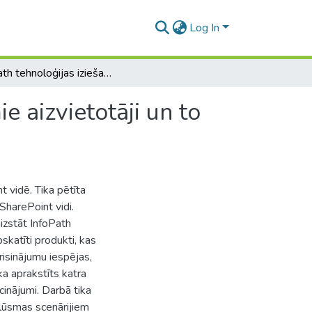
Log In
Infopath tehnoloģijas iziešana no aprites - iespējamie aizvietotāji un to analīze
e aizvietotāji un to
 vidē. Tika pētīta
SharePoint vidi.
aizstāt InfoPath
pskatīti produkti, kas
risinājumu iespējas,
ka aprakstīts katra
cinājumi. Darbā tika
lūsmas scenārijiem