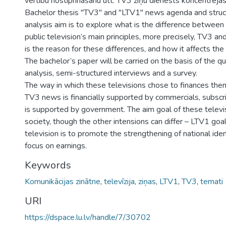
vērtību nostiprināšanu utt. TV3 ziņu dienests koncentrējas
Bachelor thesis "TV3" and "LTV1" news agenda and struc
analysis aim is to explore what is the difference betwee
public television’s main principles, more precisely, TV3 
is the reason for these differences, and how it affects the
The bachelor’s paper will be carried on the basis of the q
analysis, semi-structured interviews and a survey.
The way in which these televisions chose to finances them
TV3 news is financially supported by commercials, subscr
is supported by government. The aim goal of these televis
society, though the other intensions can differ – LTV1 goal
television is to promote the strengthening of national iden
focus on earnings.
Keywords
Komunikācijas zinātne
,
televīzija
,
ziņas
,
LTV1
,
TV3
,
temati
URI
https://dspace.lu.lv/handle/7/30702