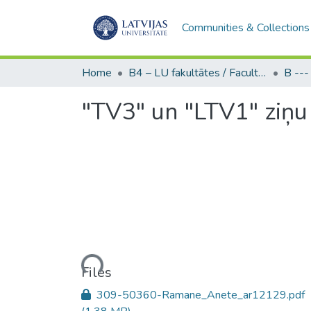
Communities & Collections
Home
B4 – LU fakultātes / Faculties of the UL
"TV3" un "LTV1" ziņu 
Loading...
Files
309-50360-Ramane_Anete_ar12129.pdf