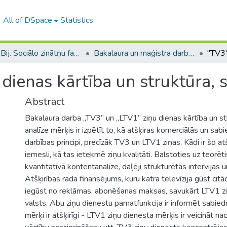
All of DSpace
Statistics
B --- Bij. Sociālo zinātņu fakultātes noslēguma darbi / Faculty of Social Sciences - Graduate works
Bakalaura un maģistra darbi (SZF) / Bachelor's and Master's theses
dienas kārtība un struktūra, s
Abstract
Bakalaura darba „TV3” un „LTV1” ziņu dienas kārtība un str
analīze mērķis ir izpētīt to, kā atšķiras komerciālās un sabi
darbības principi, precīzāk TV3 un LTV1 ziņas. Kādi ir šo at
iemesli, kā tas ietekmē ziņu kvalitāti. Balstoties uz teorēti
kvantitatīvā kontentanalīze, daļēji strukturētās intervijas u
Atšķirības rada finansējums, kuru katra televīzija gūst cit
iegūst no reklāmas, abonēšanas maksas, savukārt LTV1 z
valsts. Abu ziņu dienestu pamatfunkcija ir informēt sabiedr
mērķi ir atšķirīgi - LTV1 ziņu dienesta mērķis ir veicināt na