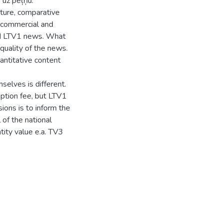
 uz peļņu.
ture, comparative
n commercial and
and LTV1 news. What
 quality of the news.
uantitative content
selves is different.
iption fee, but LTV1
ions is to inform the
 of the national
tity value e.a. TV3