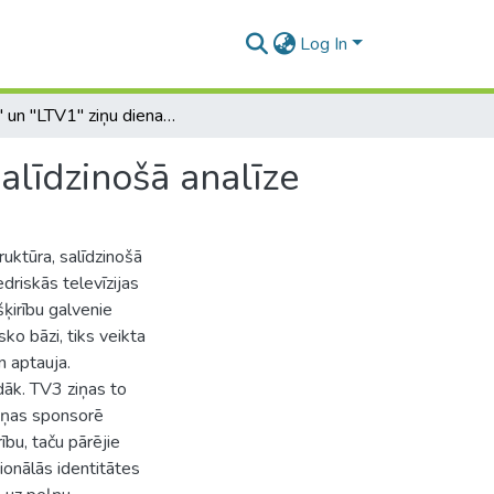
Log In
"TV3" un "LTV1" ziņu dienas kārtība un struktūra, salīdzinošā analīze
alīdzinošā analīze
uktūra, salīdzinošā
edriskās televīzijas
šķirību galvenie
sko bāzi, tiks veikta
n aptauja.
ādāk. TV3 ziņas to
iņas sponsorē
ību, taču pārējie
cionālās identitātes