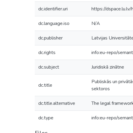
dc.identifier.uri
https://dspace.lu.l
dc.language.iso
N/A
dc.publisher
Latvijas Universitāt
dc.rights
info:eu-repo/seman
dc.subject
Juridiskā zinātne
Publiskās un privātā
dc.title
sektoros
dc.title.alternative
The legal framework 
dc.type
info:eu-repo/semant