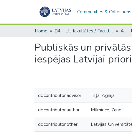
Communities & Collections
Home
B4 – LU fakultātes / Faculties of the UL
Publiskās un privātās 
iespējas Latvijai prio
dc.contributor.advisor
Tiļļa, Agnija
dc.contributor.author
Mūrniece, Zane
dc.contributor.other
Latvijas Universitāte