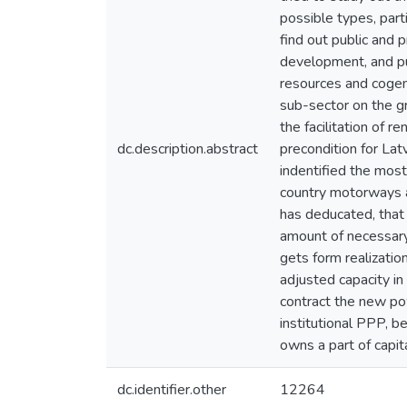
possible types, parti
find out public and 
development, and pub
resources and cogene
sub-sector on the gr
the facilitation of r
dc.description.abstract
precondition for Lat
indentified the most
country motorways an
has deducated, that 
amount of necessary 
gets form realizatio
adjusted capacity in
contract the new pow
institutional PPP, b
owns a part of capita
dc.identifier.other
12264