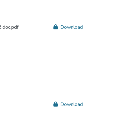
doc.pdf
Download
Download