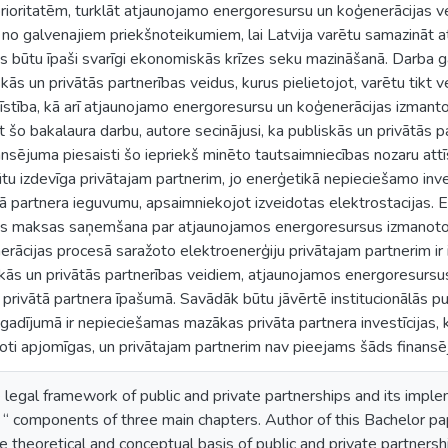
rioritatēm, turklāt atjaunojamo energoresursu un koģenerācijas v
 no galvenajiem priekšnoteikumiem, lai Latvija varētu samazināt 
 būtu īpaši svarīgi ekonomiskās krīzes seku mazināšanā. Darba gai
ās un privātās partnerības veidus, kurus pielietojot, varētu tikt v
tīstība, kā arī atjaunojamo energoresursu un koģenerācijas izmant
t šo bakalaura darbu, autore secinājusi, ka publiskās un privātās p
nsējuma piesaisti šo iepriekš minēto tautsaimniecības nozaru attī
ūtu izdevīga privātajam partnerim, jo enerģetikā nepieciešamo inves
 partnera ieguvumu, apsaimniekojot izveidotas elektrostacijas. E
tās maksas saņemšana par atjaunojamos energoresursus izmanoto
erācijas procesā saražoto elektroenerģiju privātajam partnerim ir 
skās un privātās partnerības veidiem, atjaunojamos energoresursu
k privātā partnera īpašumā. Savādāk būtu jāvērtē institucionālās p
ā gadījumā ir nepieciešamas mazākas privāta partnera investīcijas, 
 ļoti apjomīgas, un privātajam partnerim nav pieejams šāds finan
legal framework of public and private partnerships and its implem
“ components of three main chapters. Author of this Bachelor pap
he theoretical and conceptual basis of public and private partnersh