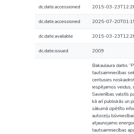
dc.date.accessioned
2015-03-23T12:2
dc.date.accessioned
2025-07-20T01:1
dc.date.available
2015-03-23T12:2
dc.date.issued
2009
Bakaulaura darbs “Pu
tautsaimniecības se
centusies noskaidrot
iespējamos veidus, d
Savienības valstīs p
kā arī publiskās un 
sākumā izpētīto info
autoceļu būvniecībai,
atjaunojamo energor
tautsaimniecības ap