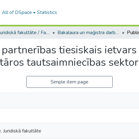
All of DSpace
Statistics
A -- Juridiskā fakultāte / Faculty of Law
Bakalaura un maģistra darbi (JF) / Bachelor's and Master's theses
partnerības tiesiskais ietvars
ritāros tautsaimniecības sekto
Simple item page
. Juridiskā fakultāte