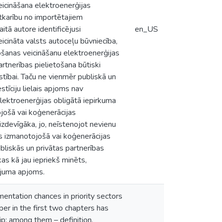
eicināšana elektroenerģijas
atkarību no importētajiem
tā autore identificējusi
en_US
eicināta valsts autoceļu būvniecība,
ošanas veicināšanu elektroenerģijas
artnerības pielietošana būtiski
stībai. Taču ne vienmēr publiskā un
tīciju lielais apjoms nav
lektroenerģijas obligātā iepirkuma
jošā vai koģenerācijas
izdevīgāka, jo, neīstenojot nevienu
s izmanotojošā vai koģenerācijas
ubliskās un privātas partnerības
kas kā jau iepriekš minēts,
sējuma apjoms.
entation chances in priority sectors
er in the first two chapters has
ip; among them – definition,