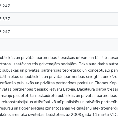
8:24Z
5:33Z
8:24Z
bliskās un privātās partneribas tiesiskais ietvars un tās īstenošan
ktoros” sastāv no trīs galvenajām nodaļām. Bakalaura darba auto
 publiskās un privātās partnerības teorētisko un konceptuālo pama
alībniekus un publiskās un privatās partnerības sniegtās priekšr
astāvošo publiskās un privātas partnerības praksi un Eiropas Kop
privātās partnerības tiesisko ietvaru Latvijā. Bakalaura darba treš
rmāciju pielietot, lai noskaidrotu publiskās un privatās partnerība
 rekonstrukcijai un attīstībai, kā arī publiskās un privātās partner
esursu un koģenerācijas izmantošanas veicināšanu elektroenerģij
akšnozares tika izvelētas, balstoties uz 2009.gada 11.marta V.D