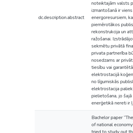
noteiktajām valsts p
izmantošanā ir viens
dc.description.abstract
energoresursiem, kas
piemērotākos publisk
rekonstrukcija un at
ražošanai. Izstrādājo
sekmētu privātā fina
privata partnerība b
nosedzams ar privātā
tiesību vai garantē
elektrostacijā koģen
no līgumiskās publi
elektrostacija palie
pielietošana, jo šaj
enerģetikā nereti ir
Bachelor paper “The 
of national economy 
tried to study out t