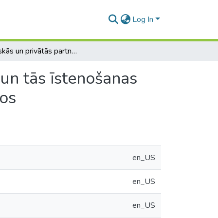
Log In
Publiskās un privātās partnerības tiesiskais ietvars un tās īstenošanas iespējas Latvijai prioritāros tautsaimniecības sektoros
 un tās īstenošanas
ros
en_US
en_US
en_US