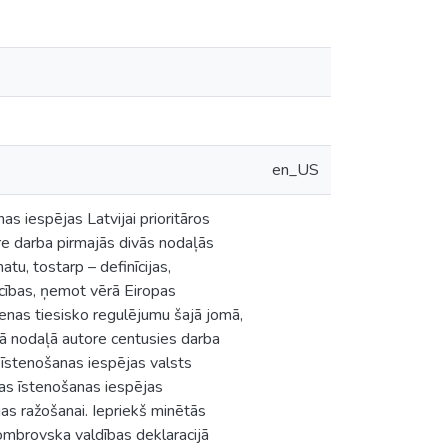
en_US
as iespējas Latvijai prioritāros
re darba pirmajās divās nodaļās
tu, tostarp – definīcijas,
ocības, ņemot vērā Eiropas
ienas tiesisko regulējumu šajā jomā,
ajā nodaļā autore centusies darba
s īstenošanas iespējas valsts
ības īstenošanas iespējas
as ražošanai. Iepriekš minētās
ombrovska valdības deklaracijā