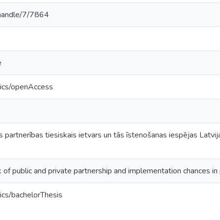
v/handle/7/7864
e
tics/openAccess
s partnerības tiesiskais ietvars un tās īstenošanas iespējas Latvija
of public and private partnership and implementation chances in 
ics/bachelorThesis